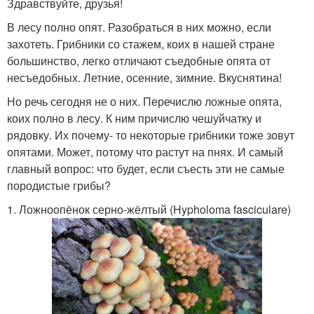
Здравствуйте, друзья!
В лесу полно опят. Разобраться в них можно, если
захотеть. Грибники со стажем, коих в нашей стране
большинство, легко отличают съедобные опята от
несъедобных. Летние, осенние, зимние. Вкуснятина!
Но речь сегодня не о них. Перечислю ложные опята,
коих полно в лесу. К ним причислю чешуйчатку и
рядовку. Их почему- то некоторые грибники тоже зовут
опятами. Может, потому что растут на пнях. И самый
главный вопрос: что будет, если съесть эти не самые
породистые грибы?
1. Ложноопёнок серно-жёлтый (Hypholoma fasciculare)