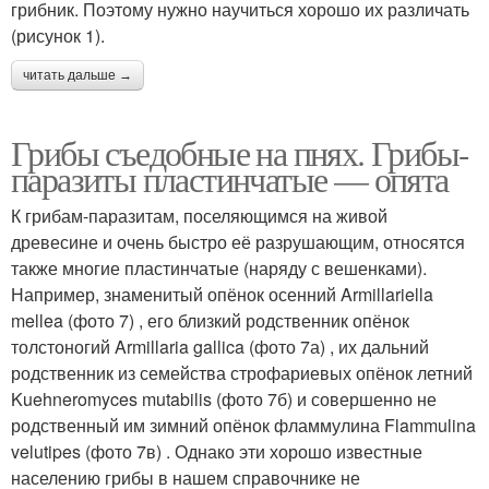
грибник. Поэтому нужно научиться хорошо их различать
(рисунок 1).
читать дальше →
Грибы съедобные на пнях. Грибы-
паразиты пластинчатые — опята
К грибам-паразитам, поселяющимся на живой
древесине и очень быстро её разрушающим, относятся
также многие пластинчатые (наряду с вешенками).
Например, знаменитый опёнок осенний Armillariella
mellea (фото 7) , его близкий родственник опёнок
толстоногий Armillaria gallica (фото 7а) , их дальний
родственник из семейства строфариевых опёнок летний
Kuehneromyces mutabilis (фото 7б) и совершенно не
родственный им зимний опёнок фламмулина Flammulina
velutipes (фото 7в) . Однако эти хорошо известные
населению грибы в нашем справочнике не