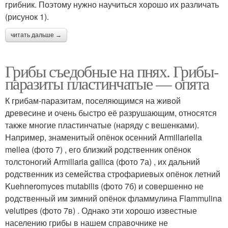
грибник. Поэтому нужно научиться хорошо их различать
(рисунок 1).
читать дальше →
Грибы съедобные на пнях. Грибы-
паразиты пластинчатые — опята
К грибам-паразитам, поселяющимся на живой
древесине и очень быстро её разрушающим, относятся
также многие пластинчатые (наряду с вешенками).
Например, знаменитый опёнок осенний Armillariella
mellea (фото 7) , его близкий родственник опёнок
толстоногий Armillaria gallica (фото 7а) , их дальний
родственник из семейства строфариевых опёнок летний
Kuehneromyces mutabilis (фото 7б) и совершенно не
родственный им зимний опёнок фламмулина Flammulina
velutipes (фото 7в) . Однако эти хорошо известные
населению грибы в нашем справочнике не