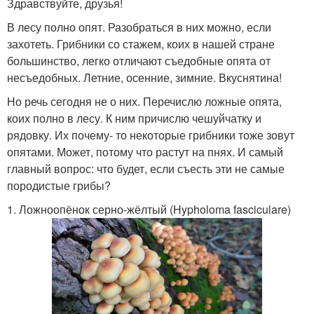
Здравствуйте, друзья!
В лесу полно опят. Разобраться в них можно, если
захотеть. Грибники со стажем, коих в нашей стране
большинство, легко отличают съедобные опята от
несъедобных. Летние, осенние, зимние. Вкуснятина!
Но речь сегодня не о них. Перечислю ложные опята,
коих полно в лесу. К ним причислю чешуйчатку и
рядовку. Их почему- то некоторые грибники тоже зовут
опятами. Может, потому что растут на пнях. И самый
главный вопрос: что будет, если съесть эти не самые
породистые грибы?
1. Ложноопёнок серно-жёлтый (Hypholoma fasciculare)