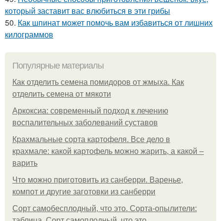
который заставит вас влюбиться в эти грибы
50.
Как шпинат может помочь вам избавиться от лишних
килограммов
Популярные материалы
Как отделить семена помидоров от жмыха. Как
отделить семена от мякоти
Аркоксиа: современный подход к лечению
воспалительных заболеваний суставов
Крахмальные сорта картофеля. Все дело в
крахмале: какой картофель можно жарить, а какой –
варить
Что можно приготовить из санберри. Варенье,
компот и другие заготовки из санберри
Сорт самобесплодный, что это. Сорта-опылители:
таблица. Сорт самоплодный, что это