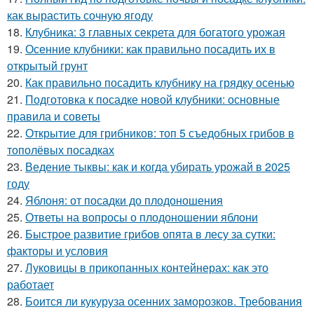
как вырастить сочную ягоду
18.
Клубника: 3 главных секрета для богатого урожая
19.
Осенние клубники: как правильно посадить их в
открытый грунт
20.
Как правильно посадить клубнику на грядку осенью
21.
Подготовка к посадке новой клубники: основные
правила и советы
22.
Открытие для грибников: топ 5 съедобных грибов в
тополёвых посадках
23.
Ведение тыквы: как и когда убирать урожай в 2025
году
24.
Яблоня: от посадки до плодоношения
25.
Ответы на вопросы о плодоношении яблони
26.
Быстрое развитие грибов опята в лесу за сутки:
факторы и условия
27.
Луковицы в прикопанных контейнерах: как это
работает
28.
Боится ли кукуруза осенних заморозков. Требования