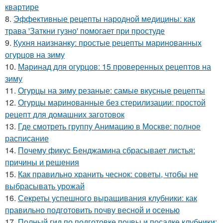
квартире
8.
Эффективные рецепты народной медицины: как
трава 'Заткни гузно' помогает при простуде
9.
Кухня наизнанку: простые рецепты маринованных
огурцов на зиму
10.
Маринад для огурцов: 15 проверенных рецептов на
зиму
11.
Огурцы на зиму резаные: самые вкусные рецепты
12.
Огурцы маринованные без стерилизации: простой
рецепт для домашних заготовок
13.
Где смотреть группу Анимацию в Москве: полное
расписание
14.
Почему фикус Бенджамина сбрасывает листья:
причины и решения
15.
Как правильно хранить чеснок: советы, чтобы не
выбрасывать урожай
16.
Секреты успешного выращивания клубники: как
правильно подготовить почву весной и осенью
17.
Полный гид по подготовке почвы и посадке клубники: