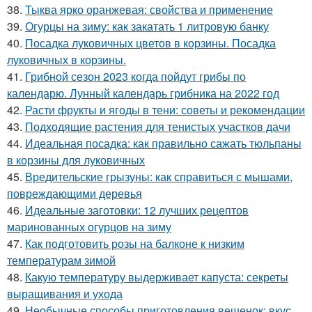
38.
Тыква ярко оранжевая: свойства и применение
39.
Огурцы на зиму: как закатать 1 литровую банку
40.
Посадка луковичных цветов в корзины. Посадка
луковичных в корзины.
41.
Грибной сезон 2023 когда пойдут грибы по
календарю. Лунный календарь грибника на 2022 год
42.
Расти фрукты и ягоды в тени: советы и рекомендации
43.
Подходящие растения для тенистых участков дачи
44.
Идеальная посадка: как правильно сажать тюльпаны
в корзины для луковичных
45.
Вредительские грызуны: как справиться с мышами,
повреждающими деревья
46.
Идеальные заготовки: 12 лучших рецептов
маринованных огурцов на зиму
47.
Как подготовить розы на балконе к низким
температурам зимой
48.
Какую температуру выдерживает капуста: секреты
выращивания и ухода
49.
Необычные способы приготовления вешенок: вкус,