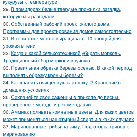
кукурузы к температуре
29.
В помидорах белые твердые прожилки: загадка,
которую мы разгадали
30.
Собственный рабочий проект жилого дома.
Программы для проектирования домов самостоятельно
31.
В тени тоже можно выращивать: 10 овощей для
урожая в тени
32.
Когда и какой сельхозтехникой убирать морковь.
Традиционный сбор моркови вручную
33.
Правильная обрезка березы осенью. В какой период
выполнять обрезку кроны березы?
34.
Как хранить очищенную картошку. 2 Хранение в
домашних условиях
35.
Сохраняйте свои саженцы в прикопе до весны:
проверенные методы и рекомендации
36.
Аммиак поливать комнатные цветы. Для каких цветов
может применяться нашатырный спирт и в каких случаях
37.
Маринованные грибы на зиму. Подготовка грибов к
маринованию