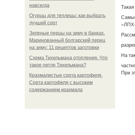
навсегда
Такая
Огурцы для теплицы: как выбрать
Самые
лучший сорт
«ЛПХ
Зеленые перцы на зиму в банках.
Рассм
Маринованный болгарский перец
разре
на зиму: 11 рецептов заготовки
На та
Схема Тихельмана отопления. Что
частн
такое петля Тихельмана?
При э
Крахмалистые сорта картофеля.
Сорта картофеля с высоким
содержанием крахмала