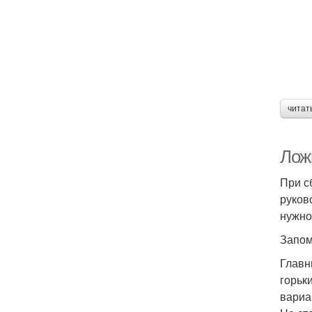
читат
Лож
При с
руков
нужно
Запом
Главн
горьк
вариа