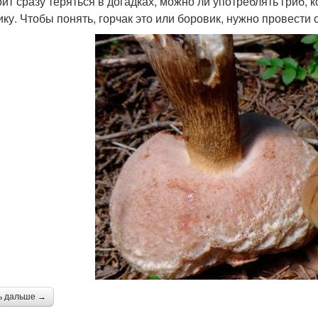
оит сразу теряться в догадках, можно ли употреблять гриб,
ику. Чтобы понять, горчак это или боровик, нужно провести
ь дальше →