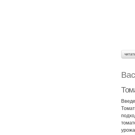
читат
Вас
Тома
Введ
Томат
подхо
томат
урожа