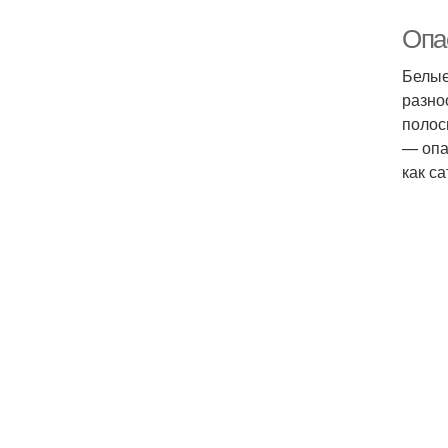
Опа
Белые
разно
полос
— опа
как с