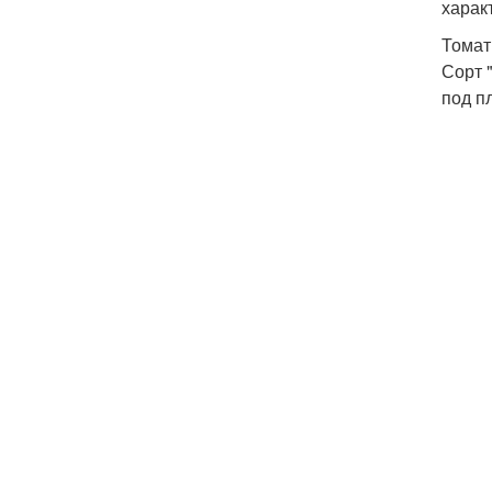
харак
Томат
Сорт 
под п