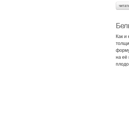
читат
Бел
Как и 
толщи
форму
на её
плодо