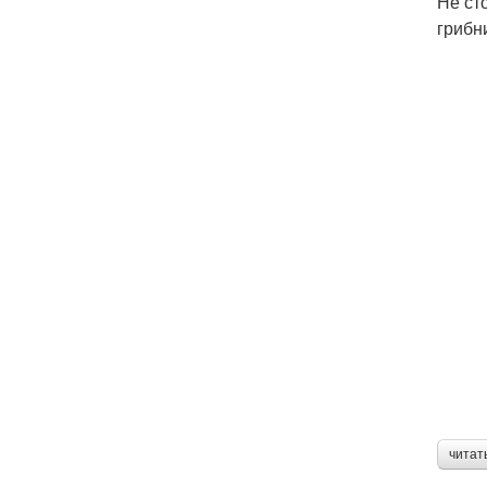
Не ст
грибн
читат