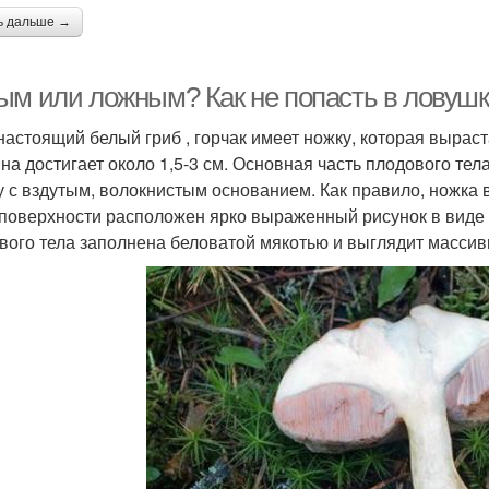
ь дальше →
ым или ложным? Как не попасть в ловушк
настоящий белый гриб , горчак имеет ножку, которая выраста
на достигает около 1,5-3 см. Основная часть плодового те
 с вздутым, волокнистым основанием. Как правило, ножка в
 поверхности расположен ярко выраженный рисунок в виде ч
вого тела заполнена беловатой мякотью и выглядит массив