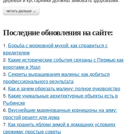
деревья и кустарники должны зимовать здоровыми.
читать дальше →
Последние обновления на сайте:
1.
Борьба с морковной мухой: как справиться с
вредителем
2.
Какие исторические события связаны с Пермью как
воротами в Урал
3.
Секреты выращивания малины: как добиться
профессионального результата
4.
Как и зачем обрезать малину: полное руководство
5.
Какие уникальные архитектурные объекты есть в
Рыбинске
6.
Вкуснейшие маринованные корнишоны на зиму:
простой рецепт для дома
7.
Как хранить яблоки зимой в домашних условиях
свежими: простые советы