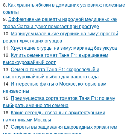
8.
Как хранить яблоки в домашних условиях: полезные
советы
9.
Эффективные рецепты народной медицины: как
трава 'Заткни гузно' помогает при простуде
10.
Маринуем маленькие огурчики на зиму: простой
рецепт хрустящих огурцов
11.
Хрустящие огурцы на зиму: маринад без уксуса
12.
Купить семена томат Таня F1: выращиваем
высокоурожайный сорт
13.
Семена томата Таня F1: скороспелый и
высокоурожайный выбор для вашего сада
14.
Интересные факты о Москве, которые вам
неизвестны
15.
Преимущества сорта томатов Таня F1: почему
выбирать именно эти семена
16.
Какие легенды связаны с архитектурными
памятниками Москвы
17.
Секреты выращивания шаровидных хризантем
мультифлоры: полное руководство