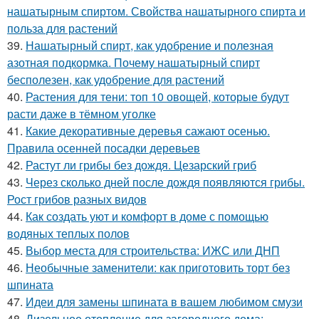
нашатырным спиртом. Свойства нашатырного спирта и
польза для растений
39.
Нашатырный спирт, как удобрение и полезная
азотная подкормка. Почему нашатырный спирт
бесполезен, как удобрение для растений
40.
Растения для тени: топ 10 овощей, которые будут
расти даже в тёмном уголке
41.
Какие декоративные деревья сажают осенью.
Правила осенней посадки деревьев
42.
Растут ли грибы без дождя. Цезарский гриб
43.
Через сколько дней после дождя появляются грибы.
Рост грибов разных видов
44.
Как создать уют и комфорт в доме с помощью
водяных теплых полов
45.
Выбор места для строительства: ИЖС или ДНП
46.
Необычные заменители: как приготовить торт без
шпината
47.
Идеи для замены шпината в вашем любимом смузи
48.
Дизельное отопление для загородного дома: