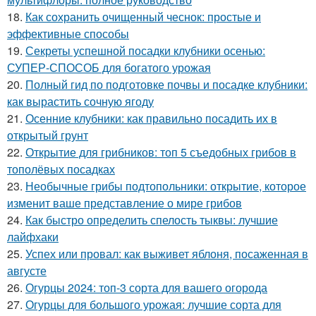
18.
Как сохранить очищенный чеснок: простые и
эффективные способы
19.
Секреты успешной посадки клубники осенью:
СУПЕР-СПОСОБ для богатого урожая
20.
Полный гид по подготовке почвы и посадке клубники:
как вырастить сочную ягоду
21.
Осенние клубники: как правильно посадить их в
открытый грунт
22.
Открытие для грибников: топ 5 съедобных грибов в
тополёвых посадках
23.
Необычные грибы подтопольники: открытие, которое
изменит ваше представление о мире грибов
24.
Как быстро определить спелость тыквы: лучшие
лайфхаки
25.
Успех или провал: как выживет яблоня, посаженная в
августе
26.
Огурцы 2024: топ-3 сорта для вашего огорода
27.
Огурцы для большого урожая: лучшие сорта для