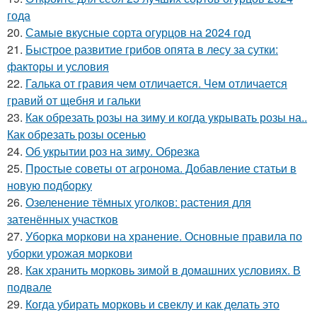
года
20.
Самые вкусные сорта огурцов на 2024 год
21.
Быстрое развитие грибов опята в лесу за сутки:
факторы и условия
22.
Галька от гравия чем отличается. Чем отличается
гравий от щебня и гальки
23.
Как обрезать розы на зиму и когда укрывать розы на..
Как обрезать розы осенью
24.
Об укрытии роз на зиму. Обрезка
25.
Простые советы от агронома. Добавление статьи в
новую подборку
26.
Озеленение тёмных уголков: растения для
затенённых участков
27.
Уборка моркови на хранение. Основные правила по
уборки урожая моркови
28.
Как хранить морковь зимой в домашних условиях. В
подвале
29.
Когда убирать морковь и свеклу и как делать это