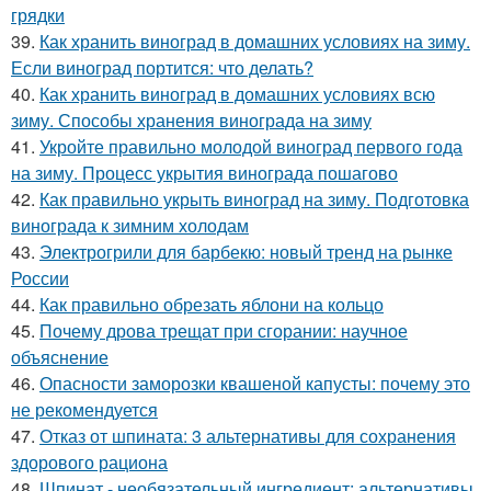
грядки
39.
Как хранить виноград в домашних условиях на зиму.
Если виноград портится: что делать?
40.
Как хранить виноград в домашних условиях всю
зиму. Способы хранения винограда на зиму
41.
Укройте правильно молодой виноград первого года
на зиму. Процесс укрытия винограда пошагово
42.
Как правильно укрыть виноград на зиму. Подготовка
винограда к зимним холодам
43.
Электрогрили для барбекю: новый тренд на рынке
России
44.
Как правильно обрезать яблони на кольцо
45.
Почему дрова трещат при сгорании: научное
объяснение
46.
Опасности заморозки квашеной капусты: почему это
не рекомендуется
47.
Отказ от шпината: 3 альтернативы для сохранения
здорового рациона
48.
Шпинат - необязательный ингредиент: альтернативы