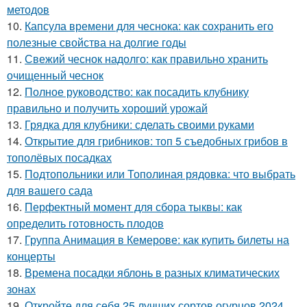
методов
10.
Капсула времени для чеснока: как сохранить его
полезные свойства на долгие годы
11.
Свежий чеснок надолго: как правильно хранить
очищенный чеснок
12.
Полное руководство: как посадить клубнику
правильно и получить хороший урожай
13.
Грядка для клубники: сделать своими руками
14.
Открытие для грибников: топ 5 съедобных грибов в
тополёвых посадках
15.
Подтопольники или Тополиная рядовка: что выбрать
для вашего сада
16.
Перфектный момент для сбора тыквы: как
определить готовность плодов
17.
Группа Анимация в Кемерове: как купить билеты на
концерты
18.
Времена посадки яблонь в разных климатических
зонах
19.
Откройте для себя 25 лучших сортов огурцов 2024