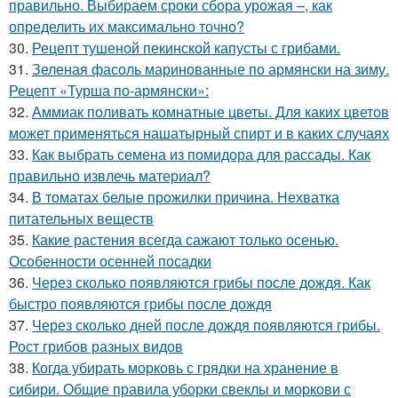
правильно. Выбираем сроки сбора урожая –, как
определить их максимально точно?
30.
Рецепт тушеной пекинской капусты с грибами.
31.
Зеленая фасоль маринованные по армянски на зиму.
Рецепт «Турша по-армянски»:
32.
Аммиак поливать комнатные цветы. Для каких цветов
может применяться нашатырный спирт и в каких случаях
33.
Как выбрать семена из помидора для рассады. Как
правильно извлечь материал?
34.
В томатах белые прожилки причина. Нехватка
питательных веществ
35.
Какие растения всегда сажают только осенью.
Особенности осенней посадки
36.
Через сколько появляются грибы после дождя. Как
быстро появляются грибы после дождя
37.
Через сколько дней после дождя появляются грибы.
Рост грибов разных видов
38.
Когда убирать морковь с грядки на хранение в
сибири. Общие правила уборки свеклы и моркови с