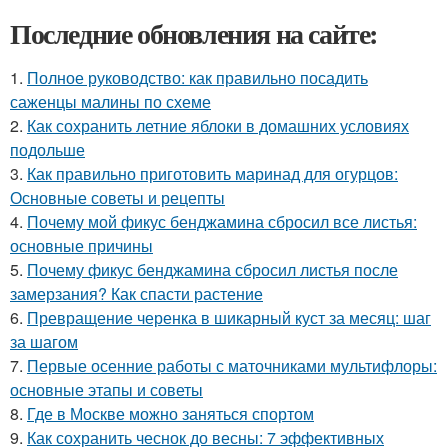
Последние обновления на сайте:
1.
Полное руководство: как правильно посадить
саженцы малины по схеме
2.
Как сохранить летние яблоки в домашних условиях
подольше
3.
Как правильно приготовить маринад для огурцов:
Основные советы и рецепты
4.
Почему мой фикус бенджамина сбросил все листья:
основные причины
5.
Почему фикус бенджамина сбросил листья после
замерзания? Как спасти растение
6.
Превращение черенка в шикарный куст за месяц: шаг
за шагом
7.
Первые осенние работы с маточниками мультифлоры:
основные этапы и советы
8.
Где в Москве можно заняться спортом
9.
Как сохранить чеснок до весны: 7 эффективных