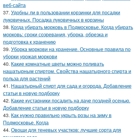
веб-сайта
37.
Удобны ли в пользовании корзинки для посадки
луковичных. Посадка луковичных в корзины
38.
Когда убирать морковь в Подмосковье. Когда убирать
морковь: сроки созревания, уборка, обрезка и
подготовка к хранению
39.
Уборка моркови на хранение. Основные правила по
уборки урожая моркови
40.
Какие комнатные цветы можно поливать
нашатырным спиртом. Свойства нашатырного спирта и
польза для растений
41.
Нашатырный спирт для сада и огорода. Добавление
статьи в новую подборку
42.
Какие кустарники посадить на даче поздней осенью.
Добавление статьи в новую подборку
43.
Как нужно правильно укрыть розы на зиму в
Подмосковье. Когда
44.
Овощи для теневых участков: лучшие сорта для