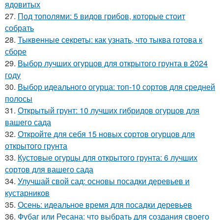
ядовитых
27.
Под тополями: 5 видов грибов, которые стоит
собрать
28.
Тыквенные секреты: как узнать, что тыква готова к
сборе
29.
Выбор лучших огурцов для открытого грунта в 2024
году
30.
Выбор идеального огурца: топ-10 сортов для средней
полосы
31.
Открытый грунт: 10 лучших гибридов огурцов для
вашего сада
32.
Откройте для себя 15 новых сортов огурцов для
открытого грунта
33.
Кустовые огурцы для открытого грунта: 6 лучших
сортов для вашего сада
34.
Улучшай свой сад: основы посадки деревьев и
кустарников
35.
Осень: идеальное время для посадки деревьев
36.
Фубаг или Ресана: что выбрать для создания своего