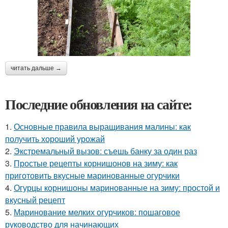
читать дальше →
Последние обновления на сайте:
1.
Основные правила выращивания малины: как
получить хороший урожай
2.
Экстремальный вызов: съешь банку за один раз
3.
Простые рецепты корнишонов на зиму: как
приготовить вкусные маринованные огурчики
4.
Огурцы корнишоны маринованные на зиму: простой и
вкусный рецепт
5.
Маринование мелких огурчиков: пошаговое
руководство для начинающих