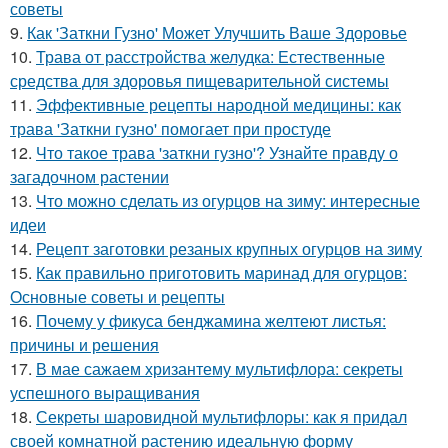
советы
9.
Как 'Заткни Гузно' Может Улучшить Ваше Здоровье
10.
Трава от расстройства желудка: Естественные
средства для здоровья пищеварительной системы
11.
Эффективные рецепты народной медицины: как
трава 'Заткни гузно' помогает при простуде
12.
Что такое трава 'заткни гузно'? Узнайте правду о
загадочном растении
13.
Что можно сделать из огурцов на зиму: интересные
идеи
14.
Рецепт заготовки резаных крупных огурцов на зиму
15.
Как правильно приготовить маринад для огурцов:
Основные советы и рецепты
16.
Почему у фикуса бенджамина желтеют листья:
причины и решения
17.
В мае сажаем хризантему мультифлора: секреты
успешного выращивания
18.
Секреты шаровидной мультифлоры: как я придал
своей комнатной растению идеальную форму