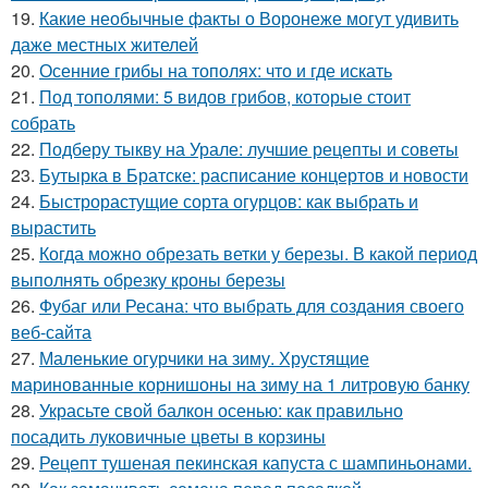
19.
Какие необычные факты о Воронеже могут удивить
даже местных жителей
20.
Осенние грибы на тополях: что и где искать
21.
Под тополями: 5 видов грибов, которые стоит
собрать
22.
Подберу тыкву на Урале: лучшие рецепты и советы
23.
Бутырка в Братске: расписание концертов и новости
24.
Быстрорастущие сорта огурцов: как выбрать и
вырастить
25.
Когда можно обрезать ветки у березы. В какой период
выполнять обрезку кроны березы
26.
Фубаг или Ресана: что выбрать для создания своего
веб-сайта
27.
Маленькие огурчики на зиму. Хрустящие
маринованные корнишоны на зиму на 1 литровую банку
28.
Украсьте свой балкон осенью: как правильно
посадить луковичные цветы в корзины
29.
Рецепт тушеная пекинская капуста с шампиньонами.