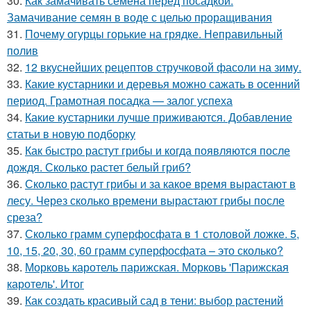
30.
Как замачивать семена перед посадкой.
Замачивание семян в воде с целью проращивания
31.
Почему огурцы горькие на грядке. Неправильный
полив
32.
12 вкуснейших рецептов стручковой фасоли на зиму.
33.
Какие кустарники и деревья можно сажать в осенний
период. Грамотная посадка — залог успеха
34.
Какие кустарники лучше приживаются. Добавление
статьи в новую подборку
35.
Как быстро растут грибы и когда появляются после
дождя. Сколько растет белый гриб?
36.
Сколько растут грибы и за какое время вырастают в
лесу. Через сколько времени вырастают грибы после
среза?
37.
Сколько грамм суперфосфата в 1 столовой ложке. 5,
10, 15, 20, 30, 60 грамм суперфосфата – это сколько?
38.
Морковь каротель парижская. Морковь 'Парижская
каротель'. Итог
39.
Как создать красивый сад в тени: выбор растений