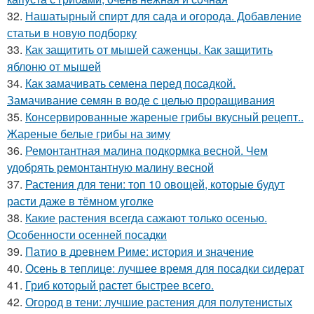
32.
Нашатырный спирт для сада и огорода. Добавление
статьи в новую подборку
33.
Как защитить от мышей саженцы. Как защитить
яблоню от мышей
34.
Как замачивать семена перед посадкой.
Замачивание семян в воде с целью проращивания
35.
Консервированные жареные грибы вкусный рецепт..
Жареные белые грибы на зиму
36.
Ремонтантная малина подкормка весной. Чем
удобрять ремонтантную малину весной
37.
Растения для тени: топ 10 овощей, которые будут
расти даже в тёмном уголке
38.
Какие растения всегда сажают только осенью.
Особенности осенней посадки
39.
Патио в древнем Риме: история и значение
40.
Осень в теплице: лучшее время для посадки сидерат
41.
Гриб который растет быстрее всего.
42.
Огород в тени: лучшие растения для полутенистых