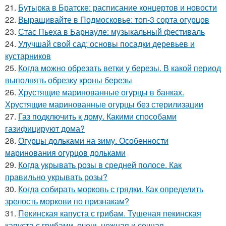
21.
Бутырка в Братске: расписание концертов и новости
22.
Выращивайте в Подмосковье: топ-3 сорта огурцов
23.
Стас Пьеха в Барнауле: музыкальный фестиваль
24.
Улучшай свой сад: основы посадки деревьев и
кустарников
25.
Когда можно обрезать ветки у березы. В какой период
выполнять обрезку кроны березы
26.
Хрустящие маринованные огурцы в банках.
Хрустящие маринованные огурцы без стерилизации
27.
Газ подключить к дому. Какими способами
газифицируют дома?
28.
Огурцы дольками на зиму. Особенности
маринования огурцов дольками
29.
Когда укрывать розы в средней полосе. Как
правильно укрывать розы?
30.
Когда собирать морковь с грядки. Как определить
зрелость моркови по признакам?
31.
Пекинская капуста с грибам. Тушеная пекинская
капуста с грибами, очень нежная и сочная