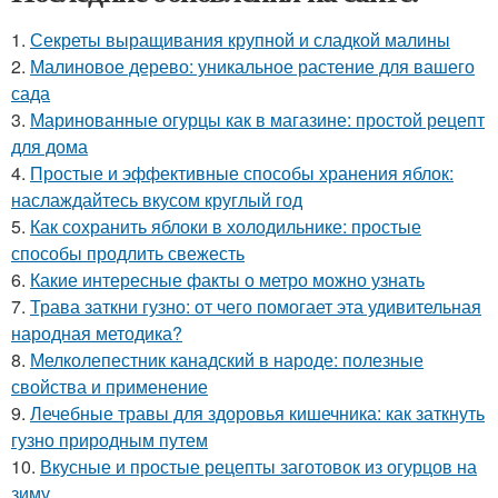
1.
Секреты выращивания крупной и сладкой малины
2.
Малиновое дерево: уникальное растение для вашего
сада
3.
Маринованные огурцы как в магазине: простой рецепт
для дома
4.
Простые и эффективные способы хранения яблок:
наслаждайтесь вкусом круглый год
5.
Как сохранить яблоки в холодильнике: простые
способы продлить свежесть
6.
Какие интересные факты о метро можно узнать
7.
Трава заткни гузно: от чего помогает эта удивительная
народная методика?
8.
Мелколепестник канадский в народе: полезные
свойства и применение
9.
Лечебные травы для здоровья кишечника: как заткнуть
гузно природным путем
10.
Вкусные и простые рецепты заготовок из огурцов на
зиму