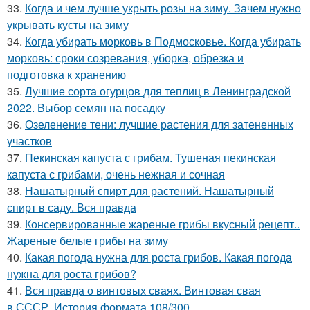
33.
Когда и чем лучше укрыть розы на зиму. Зачем нужно
укрывать кусты на зиму
34.
Когда убирать морковь в Подмосковье. Когда убирать
морковь: сроки созревания, уборка, обрезка и
подготовка к хранению
35.
Лучшие сорта огурцов для теплиц в Ленинградской
2022. Выбор семян на посадку
36.
Озеленение тени: лучшие растения для затененных
участков
37.
Пекинская капуста с грибам. Тушеная пекинская
капуста с грибами, очень нежная и сочная
38.
Нашатырный спирт для растений. Нашатырный
спирт в саду. Вся правда
39.
Консервированные жареные грибы вкусный рецепт..
Жареные белые грибы на зиму
40.
Какая погода нужна для роста грибов. Какая погода
нужна для роста грибов?
41.
Вся правда о винтовых сваях. Винтовая свая
в СССР. История формата 108/300