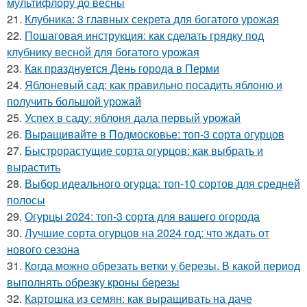
мультифлору до весны
21.
Клубника: 3 главных секрета для богатого урожая
22.
Пошаговая инструкция: как сделать грядку под
клубнику весной для богатого урожая
23.
Как празднуется День города в Перми
24.
Яблоневый сад: как правильно посадить яблоню и
получить большой урожай
25.
Успех в саду: яблоня дала первый урожай
26.
Выращивайте в Подмосковье: топ-3 сорта огурцов
27.
Быстрорастущие сорта огурцов: как выбрать и
вырастить
28.
Выбор идеального огурца: топ-10 сортов для средней
полосы
29.
Огурцы 2024: топ-3 сорта для вашего огорода
30.
Лучшие сорта огурцов на 2024 год: что ждать от
нового сезона
31.
Когда можно обрезать ветки у березы. В какой период
выполнять обрезку кроны березы
32.
Картошка из семян: как выращивать на даче