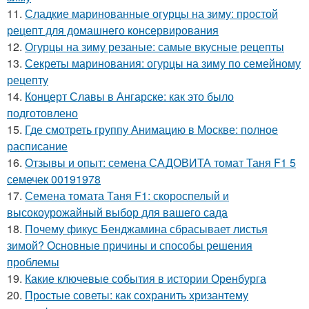
11.
Сладкие маринованные огурцы на зиму: простой
рецепт для домашнего консервирования
12.
Огурцы на зиму резаные: самые вкусные рецепты
13.
Секреты маринования: огурцы на зиму по семейному
рецепту
14.
Концерт Славы в Ангарске: как это было
подготовлено
15.
Где смотреть группу Анимацию в Москве: полное
расписание
16.
Отзывы и опыт: семена САДОВИТА томат Таня F1 5
семечек 00191978
17.
Семена томата Таня F1: скороспелый и
высокоурожайный выбор для вашего сада
18.
Почему фикус Бенджамина сбрасывает листья
зимой? Основные причины и способы решения
проблемы
19.
Какие ключевые события в истории Оренбурга
20.
Простые советы: как сохранить хризантему