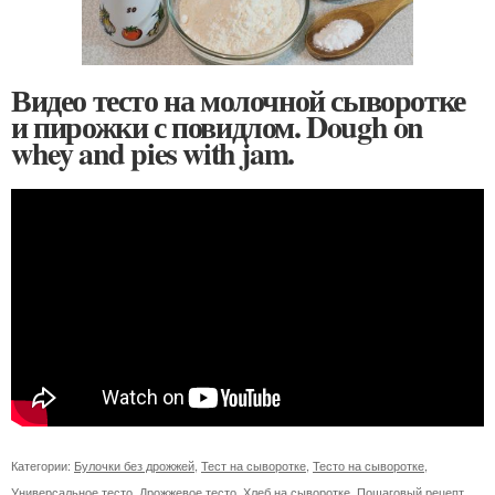
Видео тесто на молочной сыворотке
и пирожки с повидлом. Dough on
whey and pies with jam.
Категории:
Булочки без дрожжей
,
Тест на сыворотке
,
Тесто на сыворотке
,
Универсальное тесто
,
Дрожжевое тесто
,
Хлеб на сыворотке
,
Пошаговый рецепт
,