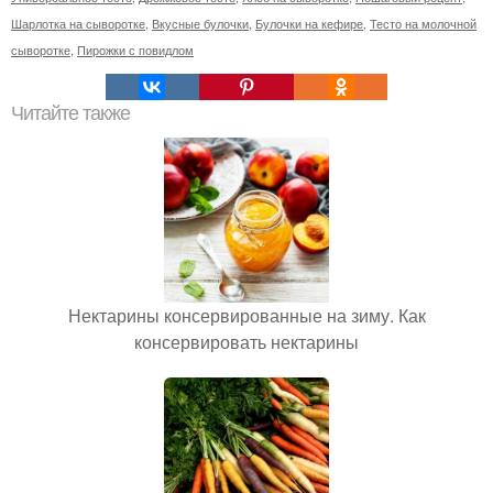
Шарлотка на сыворотке
,
Вкусные булочки
,
Булочки на кефире
,
Тесто на молочной
сыворотке
,
Пирожки с повидлом
Читайте также
Нектарины консервированные на зиму. Как
консервировать нектарины