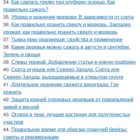
34.
Как сделать грядку под клубнику осенью. Как
правильно сажать?
35.
Уборка и хранение моркови. В зависимости от сорта
36.
Как правильно хранить свеклу и морковь. Закладка
урожая: как правильно хранить свеклу и морковь
37.
Тыква ярко оранжевая: свойства и применение
38.
Какие деревья можно сажать в августе и сентябре.
Зелень и овощи
39.
Сливы урожай. Добавление статьи в новую подборку
40.
Сорта огурцов для Северо-Запада. Сорта для
Северо-Запада, выращиваемые в открытом грунте
41.
Длительное хранение свежего винограда. Где
хранить
42.
Защита корней плодовых деревьев от повреждений
зимой и весной
43.
Огород в тени: лучшие растения для полутенистых
участков
44.
Правильное время для обрезки плакучей берёзы:
советы и рекомендации