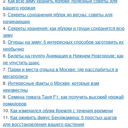
2.
Как всю зиму хранить яблоки: полезные советы для
вашего урожая
3.
Секреты сохранения яблок до весны: советы для
начинающих
4.
Секреты хранения: как яблоки и груши сохранятся всю
зиму
5.
Огурцы на зиму: 5 интересных способов заготовить их
необычно
6.
Билеты на группу Анимация в Нижнем Новгороде: как
не упустить шанс
7.
Парки и места отдыха в Москве: где расслабиться в
мегаполисе
8.
Интересные факты о Москве, которые вам
неизвестны
9.
Семена томата Таня F1: как получить высокий урожай
помидоров
10.
Как изменился облик Кремля с течения времени
11.
Как оживить фикус Бенджамина: 5 простых шагов
для восстановления вашего растения