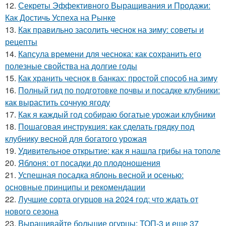
12.
Секреты Эффективного Выращивания и Продажи:
Как Достичь Успеха на Рынке
13.
Как правильно засолить чеснок на зиму: советы и
рецепты
14.
Капсула времени для чеснока: как сохранить его
полезные свойства на долгие годы
15.
Как хранить чеснок в банках: простой способ на зиму
16.
Полный гид по подготовке почвы и посадке клубники:
как вырастить сочную ягоду
17.
Как я каждый год собираю богатые урожаи клубники
18.
Пошаговая инструкция: как сделать грядку под
клубнику весной для богатого урожая
19.
Удивительное открытие: как я нашла грибы на тополе
20.
Яблоня: от посадки до плодоношения
21.
Успешная посадка яблонь весной и осенью:
основные принципы и рекомендации
22.
Лучшие сорта огурцов на 2024 год: что ждать от
нового сезона
23.
Выращивайте большие огурцы: ТОП-3 и еще 37