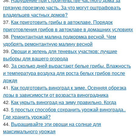
36.
Нарушение при строительстве частного дома за
грязную проезжую часть. За что могут оштрафовать
владельцев частных домов?
37.
Как приготовить грибы в автоклаве. Порядок
приготовления грибов в автоклаве в домашних условиях
38.
Ремонтантная малина подкормка весной. Чем
удобрять ремонтантную малину весной
39.
Овощи и зелень для теневых участков: лучшие
выборы для вашего огорода
40.
За сколько дней вырастают белые грибы. Влажность
и температура воздуха для роста белых грибов после
дождя
41.
Как подготовить виноград к зиме. Осенняя обрезка
лозы в зависимости от возраста виноградника
42.
Как укрыть виноград на зиму правильно. Когда
43.
5 простых способов сохранить урожай винограда..
Где хранить урожай?
44.
Выращивайте эти овощи на солнце для
максимального урожая