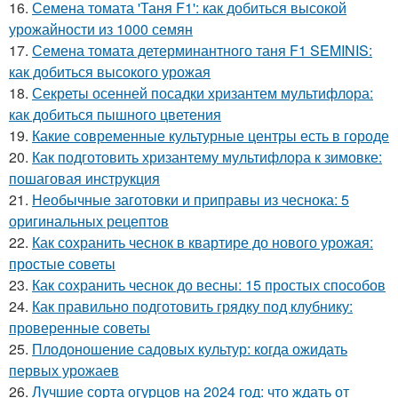
16.
Семена томата 'Таня F1': как добиться высокой
урожайности из 1000 семян
17.
Семена томата детерминантного таня F1 SEMINIS:
как добиться высокого урожая
18.
Секреты осенней посадки хризантем мультифлора:
как добиться пышного цветения
19.
Какие современные культурные центры есть в городе
20.
Как подготовить хризантему мультифлора к зимовке:
пошаговая инструкция
21.
Необычные заготовки и приправы из чеснока: 5
оригинальных рецептов
22.
Как сохранить чеснок в квартире до нового урожая:
простые советы
23.
Как сохранить чеснок до весны: 15 простых способов
24.
Как правильно подготовить грядку под клубнику:
проверенные советы
25.
Плодоношение садовых культур: когда ожидать
первых урожаев
26.
Лучшие сорта огурцов на 2024 год: что ждать от