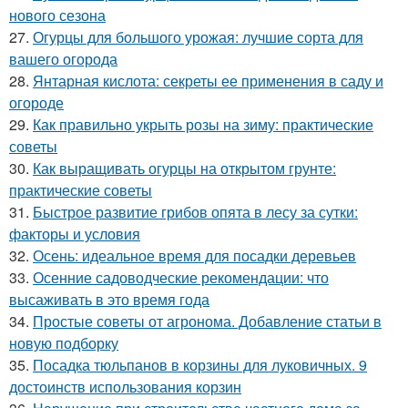
нового сезона
27.
Огурцы для большого урожая: лучшие сорта для
вашего огорода
28.
Янтарная кислота: секреты ее применения в саду и
огороде
29.
Как правильно укрыть розы на зиму: практические
советы
30.
Как выращивать огурцы на открытом грунте:
практические советы
31.
Быстрое развитие грибов опята в лесу за сутки:
факторы и условия
32.
Осень: идеальное время для посадки деревьев
33.
Осенние садоводческие рекомендации: что
высаживать в это время года
34.
Простые советы от агронома. Добавление статьи в
новую подборку
35.
Посадка тюльпанов в корзины для луковичных. 9
достоинств использования корзин