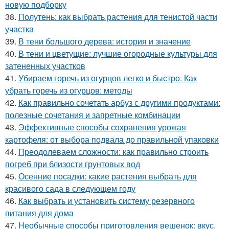
новую подборку
38.
Полутень: как выбрать растения для тенистой части
участка
39.
В тени большого дерева: история и значение
40.
В тени и цветущие: лучшие огородные культуры для
затененных участков
41.
Убираем горечь из огурцов легко и быстро. Как
убрать горечь из огурцов: методы
42.
Как правильно сочетать арбуз с другими продуктами:
полезные сочетания и запретные комбинации
43.
Эффективные способы сохранения урожая
картофеля: от выбора подвала до правильной упаковки
44.
Преодолеваем сложности: как правильно строить
погреб при близости грунтовых вод
45.
Осенние посадки: какие растения выбрать для
красивого сада в следующем году
46.
Как выбрать и установить систему резервного
питания для дома
47.
Необычные способы приготовления вешенок: вкус,