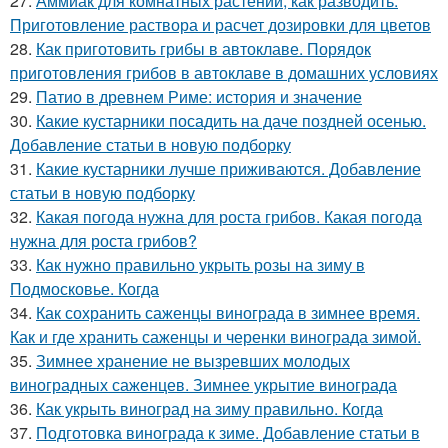
27.
Аммиак для комнатных растений, как разводить.
Приготовление раствора и расчет дозировки для цветов
28.
Как приготовить грибы в автоклаве. Порядок
приготовления грибов в автоклаве в домашних условиях
29.
Патио в древнем Риме: история и значение
30.
Какие кустарники посадить на даче поздней осенью.
Добавление статьи в новую подборку
31.
Какие кустарники лучше приживаются. Добавление
статьи в новую подборку
32.
Какая погода нужна для роста грибов. Какая погода
нужна для роста грибов?
33.
Как нужно правильно укрыть розы на зиму в
Подмосковье. Когда
34.
Как сохранить саженцы винограда в зимнее время.
Как и где хранить саженцы и черенки винограда зимой.
35.
Зимнее хранение не вызревших молодых
виноградных саженцев. Зимнее укрытие винограда
36.
Как укрыть виноград на зиму правильно. Когда
37.
Подготовка винограда к зиме. Добавление статьи в