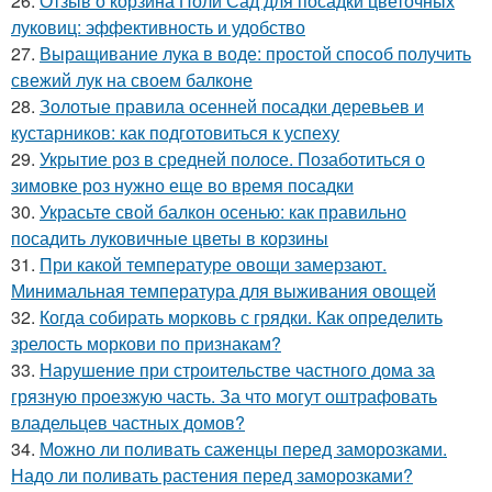
26.
Отзыв о корзина Поли Сад для посадки цветочных
луковиц: эффективность и удобство
27.
Выращивание лука в воде: простой способ получить
свежий лук на своем балконе
28.
Золотые правила осенней посадки деревьев и
кустарников: как подготовиться к успеху
29.
Укрытие роз в средней полосе. Позаботиться о
зимовке роз нужно еще во время посадки
30.
Украсьте свой балкон осенью: как правильно
посадить луковичные цветы в корзины
31.
При какой температуре овощи замерзают.
Минимальная температура для выживания овощей
32.
Когда собирать морковь с грядки. Как определить
зрелость моркови по признакам?
33.
Нарушение при строительстве частного дома за
грязную проезжую часть. За что могут оштрафовать
владельцев частных домов?
34.
Можно ли поливать саженцы перед заморозками.
Надо ли поливать растения перед заморозками?