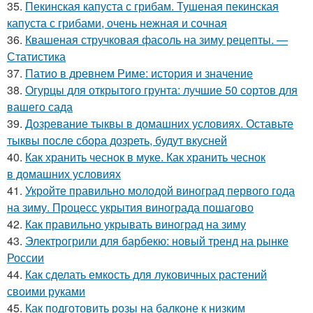
35.
Пекинская капуста с грибам. Тушеная пекинская
капуста с грибами, очень нежная и сочная
36.
Квашеная стручковая фасоль на зиму рецепты. —
Статистика
37.
Патио в древнем Риме: история и значение
38.
Огурцы для открытого грунта: лучшие 50 сортов для
вашего сада
39.
Дозревание тыквы в домашних условиях. Оставьте
тыквы после сбора дозреть, будут вкусней
40.
Как хранить чеснок в муке. Как хранить чеснок
в домашних условиях
41.
Укройте правильно молодой виноград первого года
на зиму. Процесс укрытия винограда пошагово
42.
Как правильно укрывать виноград на зиму
43.
Электрогрили для барбекю: новый тренд на рынке
России
44.
Как сделать емкость для луковичных растений
своими руками
45.
Как подготовить розы на балконе к низким