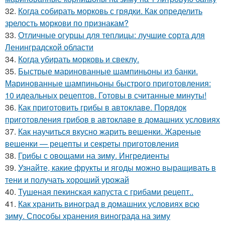
32.
Когда собирать морковь с грядки. Как определить
зрелость моркови по признакам?
33.
Отличные огурцы для теплицы: лучшие сорта для
Ленинградской области
34.
Когда убирать морковь и свеклу.
35.
Быстрые маринованные шампиньоны из банки.
Маринованные шампиньоны быстрого приготовления:
10 идеальных рецептов. Готовы в считанные минуты!
36.
Как приготовить грибы в автоклаве. Порядок
приготовления грибов в автоклаве в домашних условиях
37.
Как научиться вкусно жарить вешенки. Жареные
вешенки — рецепты и секреты приготовления
38.
Грибы с овощами на зиму. Ингредиенты
39.
Узнайте, какие фрукты и ягоды можно выращивать в
тени и получать хороший урожай
40.
Тушеная пекинская капуста с грибами рецепт..
41.
Как хранить виноград в домашних условиях всю
зиму. Способы хранения винограда на зиму