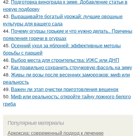
42.
Подготовка винограда к зиме. Добавление статьи в
новую подборку
43.
Выращивайте богатый урожай: лучшие овощные
культуры для вашего сада
44.
Почему огурцы горькие и что нужно делать.. Причины
появления горечи в огурцах
45.
Осенний уход за яблоней: эффективные методы
борьбы с паршей
46.
Выбор места для строительства: ИЖС или ДНП
47.
Как правильно сохранить стручковую фасоль на зиму
48.
Живы ли розы после весенних заморозков: миф или
реальность
49.
Важен ли этап очистки приготовления вешенок
50.
Миф или реальность: откройте тайну ложного белого
гриба
Популярные материалы
Аркоксиа: современный подход к лечению