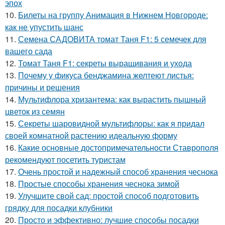
эпох
10.
Билеты на группу Анимация в Нижнем Новгороде:
как не упустить шанс
11.
Семена САДОВИТА томат Таня F1: 5 семечек для
вашего сада
12.
Томат Таня F1: секреты выращивания и ухода
13.
Почему у фикуса бенджамина желтеют листья:
причины и решения
14.
Мультифлора хризантема: как вырастить пышный
цветок из семян
15.
Секреты шаровидной мультифлоры: как я придал
своей комнатной растению идеальную форму
16.
Какие основные достопримечательности Ставрополя
рекомендуют посетить туристам
17.
Очень простой и надежный способ хранения чеснока
18.
Простые способы хранения чеснока зимой
19.
Улучшите свой сад: простой способ подготовить
грядку для посадки клубники
20.
Просто и эффективно: лучшие способы посадки