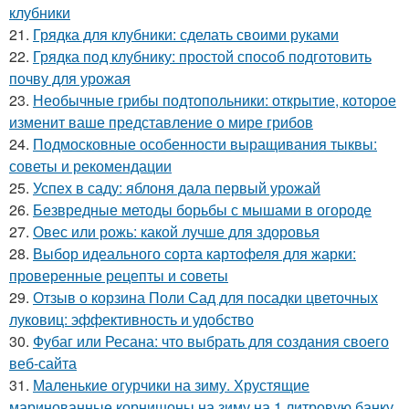
клубники
21.
Грядка для клубники: сделать своими руками
22.
Грядка под клубнику: простой способ подготовить
почву для урожая
23.
Необычные грибы подтопольники: открытие, которое
изменит ваше представление о мире грибов
24.
Подмосковные особенности выращивания тыквы:
советы и рекомендации
25.
Успех в саду: яблоня дала первый урожай
26.
Безвредные методы борьбы с мышами в огороде
27.
Овес или рожь: какой лучше для здоровья
28.
Выбор идеального сорта картофеля для жарки:
проверенные рецепты и советы
29.
Отзыв о корзина Поли Сад для посадки цветочных
луковиц: эффективность и удобство
30.
Фубаг или Ресана: что выбрать для создания своего
веб-сайта
31.
Маленькие огурчики на зиму. Хрустящие
маринованные корнишоны на зиму на 1 литровую банку