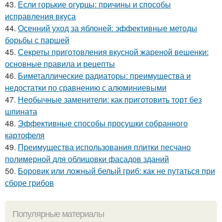
43.
Если горькие огурцы: причины и способы
исправления вкуса
44.
Осенний уход за яблоней: эффективные методы
борьбы с паршей
45.
Секреты приготовления вкусной жареной вешенки:
основные правила и рецепты
46.
Биметаллические радиаторы: преимущества и
недостатки по сравнению с алюминиевыми
47.
Необычные заменители: как приготовить торт без
шпината
48.
Эффективные способы просушки собранного
картофеля
49.
Преимущества использования плитки песчано
полимерной для облицовки фасадов зданий
50.
Боровик или ложный белый гриб: как не путаться при
сборе грибов
Популярные материалы