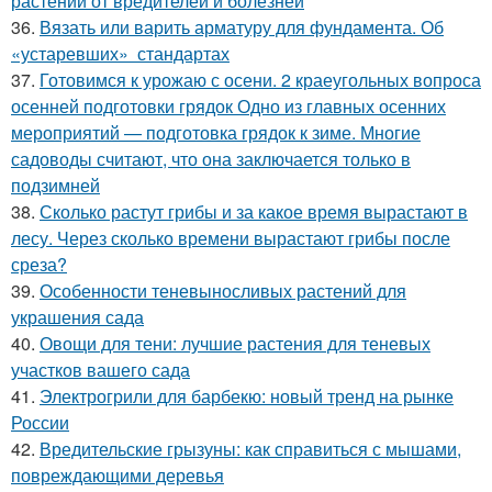
растений от вредителей и болезней
36.
Вязать или варить арматуру для фундамента. Об
«устаревших» стандартах
37.
Готовимся к урожаю с осени. 2 краеугольных вопроса
осенней подготовки грядок Одно из главных осенних
мероприятий — подготовка грядок к зиме. Многие
садоводы считают, что она заключается только в
подзимней
38.
Сколько растут грибы и за какое время вырастают в
лесу. Через сколько времени вырастают грибы после
среза?
39.
Особенности теневыносливых растений для
украшения сада
40.
Овощи для тени: лучшие растения для теневых
участков вашего сада
41.
Электрогрили для барбекю: новый тренд на рынке
России
42.
Вредительские грызуны: как справиться с мышами,
повреждающими деревья