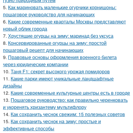
гузно природным путем
5.
Как мариновать маленькие огурчики корнишоны:
пошаговое руководство для начинающих
6.
Какие современные кварталы Москвы представляют
новый облик города
7.
Хрустящие огурцы на зиму: маринад без уксуса
8.
Консервированные огурцы на зиму: простой
пошаговый рецепт для начинающих
9.
Правовые основы оформления военного билета
через юридические компании
10.
Таня F1: секрет высокого урожая помидоров
11.
Какие парки имеют уникальные ландшафтные
дизайны
12.
Какие современные культурные центры есть в городе
13.
Пошаговое руководство: как правильно черенковать
и укоренять хризантему мультифлору
14.
Как сохранить чеснок свежим: 15 полезных советов
15.
Как сохранить чеснок на зиму: простые и
эффективные способы