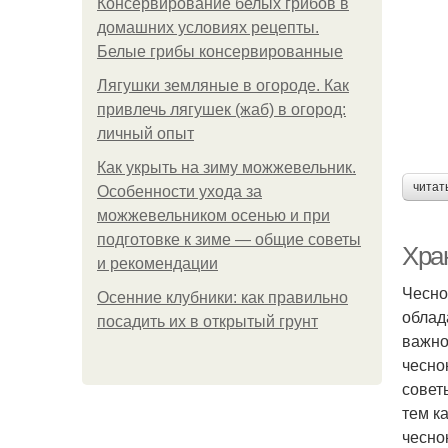
Консервирование белых грибов в
домашних условиях рецепты.
Белые грибы консервированные
Лягушки земляные в огороде. Как
привлечь лягушек (жаб) в огород:
личный опыт
Как укрыть на зиму можжевельник.
читат
Особенности ухода за
можжевельником осенью и при
подготовке к зиме — общие советы
Хра
и рекомендации
Чесно
Осенние клубники: как правильно
облад
посадить их в открытый грунт
важно
чесно
совет
тем к
чесно