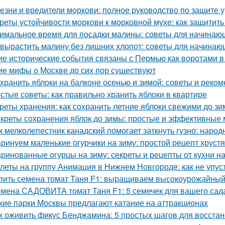
езни и вредители моркови: полное руководство по защите 
реты устойчивости моркови к морковной мухе: как защитит
имальное время для посадки малины: советы для начинаю
 вырастить малину без лишних хлопот: советы для начина
ие исторические события связаны с Пермью как воротами в
ие мифы о Москве до сих пор существуют
 хранить яблоки на балконе осенью и зимой: советы и реко
стые советы: как правильно хранить яблоки в квартире
реты хранения: как сохранить летние яблоки свежими до з
креты сохранения яблок до зимы: простые и эффективные
к мелколепестник канадский помогает заткнуть гузно: наро
ринуем маленькие огурчики на зиму: простой рецепт хруст
ринованные огурцы на зиму: секреты и рецепты от кухни н
леты на группу Анимация в Нижнем Новгороде: как не упус
пить семена томат Таня F1: выращиваем высокоурожайный
мена САДОВИТА томат Таня F1: 5 семечек для вашего сад
кие парки Москвы предлагают катание на аттракционах
к оживить фикус Бенджамина: 5 простых шагов для восста