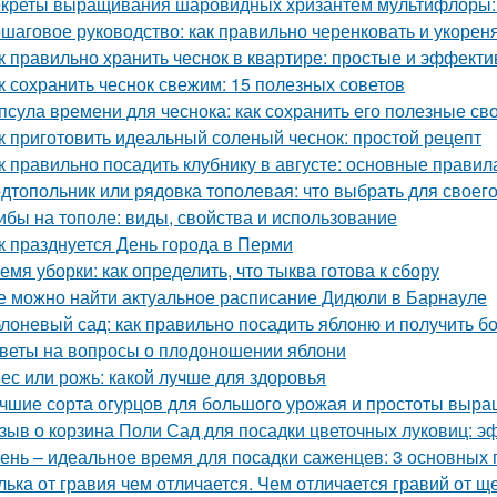
креты выращивания шаровидных хризантем мультифлоры: 
шаговое руководство: как правильно черенковать и укорен
к правильно хранить чеснок в квартире: простые и эффект
к сохранить чеснок свежим: 15 полезных советов
псула времени для чеснока: как сохранить его полезные св
к приготовить идеальный соленый чеснок: простой рецепт
к правильно посадить клубнику в августе: основные правил
дтопольник или рядовка тополевая: что выбрать для своего
ибы на тополе: виды, свойства и использование
к празднуется День города в Перми
емя уборки: как определить, что тыква готова к сбору
е можно найти актуальное расписание Дидюли в Барнауле
лоневый сад: как правильно посадить яблоню и получить 
веты на вопросы о плодоношении яблони
ес или рожь: какой лучше для здоровья
чшие сорта огурцов для большого урожая и простоты выр
зыв о корзина Поли Сад для посадки цветочных луковиц: э
ень – идеальное время для посадки саженцев: 3 основных 
лька от гравия чем отличается. Чем отличается гравий от щ