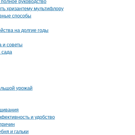
полное руководство
ять хризантему мультифлору
ивные способы
ойства на долгие годы
а и советы
 сада
большой урожай
ащивания
ффективность и удобство
причин
ебня и гальки