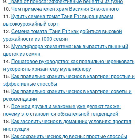
9.
Трава от поноса: эффективные рецепты из гузно
10.
Чем примечателен храм Василия Блаженного
11.
Купить семена томат Таня F1: выращиваем
высокоурожайный сорт
12.
Семена томата 'Таня F1': как добиться высокой
урожайности из 1000 семян
13.
Мультифлора хризантема: как вырастить пышный
цветок из семян
14.
Пошаговое руководство: как правильно черенковать
и укоренять хризантему мультифлору
15.
Как правильно хранить чеснок в квартире: простые и
эффективные способы
16.
Как правильно хранить чеснок в квартире: советы и
рекомендации
17.
Все мои друзья и знакомые уже делают так же:
почему это становится обязательной тенденцией
18.
Как засолить чеснок в домашних условиях: простая
инструкция
19.
Как сохранить чеснок до весны: простые способы