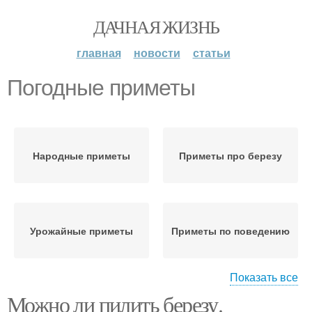
ДАЧНАЯ ЖИЗНЬ
главная
новости
статьи
Погодные приметы
Народные приметы
Приметы про березу
Урожайные приметы
Приметы по поведению
Показать все
Можно ли пилить березу.
Погодные условия
Приметы про ворон