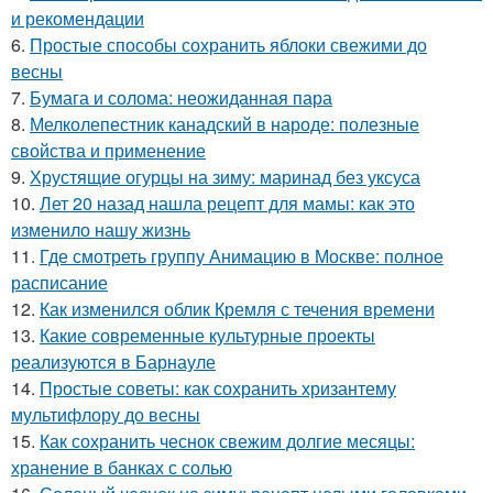
и рекомендации
6.
Простые способы сохранить яблоки свежими до
весны
7.
Бумага и солома: неожиданная пара
8.
Мелколепестник канадский в народе: полезные
свойства и применение
9.
Хрустящие огурцы на зиму: маринад без уксуса
10.
Лет 20 назад нашла рецепт для мамы: как это
изменило нашу жизнь
11.
Где смотреть группу Анимацию в Москве: полное
расписание
12.
Как изменился облик Кремля с течения времени
13.
Какие современные культурные проекты
реализуются в Барнауле
14.
Простые советы: как сохранить хризантему
мультифлору до весны
15.
Как сохранить чеснок свежим долгие месяцы:
хранение в банках с солью