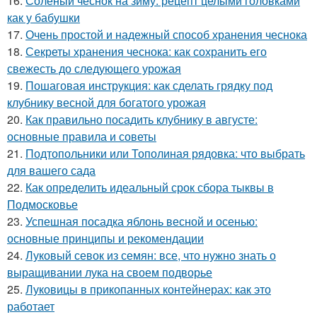
16.
Соленый чеснок на зиму: рецепт целыми головками
как у бабушки
17.
Очень простой и надежный способ хранения чеснока
18.
Секреты хранения чеснока: как сохранить его
свежесть до следующего урожая
19.
Пошаговая инструкция: как сделать грядку под
клубнику весной для богатого урожая
20.
Как правильно посадить клубнику в августе:
основные правила и советы
21.
Подтопольники или Тополиная рядовка: что выбрать
для вашего сада
22.
Как определить идеальный срок сбора тыквы в
Подмосковье
23.
Успешная посадка яблонь весной и осенью:
основные принципы и рекомендации
24.
Луковый севок из семян: все, что нужно знать о
выращивании лука на своем подворье
25.
Луковицы в прикопанных контейнерах: как это
работает