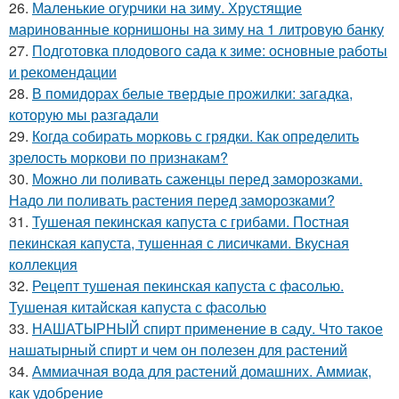
26.
Маленькие огурчики на зиму. Хрустящие
маринованные корнишоны на зиму на 1 литровую банку
27.
Подготовка плодового сада к зиме: основные работы
и рекомендации
28.
В помидорах белые твердые прожилки: загадка,
которую мы разгадали
29.
Когда собирать морковь с грядки. Как определить
зрелость моркови по признакам?
30.
Можно ли поливать саженцы перед заморозками.
Надо ли поливать растения перед заморозками?
31.
Тушеная пекинская капуста с грибами. Постная
пекинская капуста, тушенная с лисичками. Вкусная
коллекция
32.
Рецепт тушеная пекинская капуста с фасолью.
Тушеная китайская капуста с фасолью
33.
НАШАТЫРНЫЙ спирт применение в саду. Что такое
нашатырный спирт и чем он полезен для растений
34.
Аммиачная вода для растений домашних. Аммиак,
как удобрение