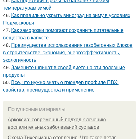
45.
Как подготовить розы на балконе к низким
температурам зимой
46.
Как правильно укрыть виноград на зиму в условиях
Подмосковья
47.
Как заморозки помогают сохранить питательные
вещества в капусте
48.
Преимущества использования газобетонных блоков
в строительстве: экономия, энергоэффективность,
экологичность
49.
Замените шпинат в своей диете на эти полезные
продукты
50.
Все, что нужно знать о грюндер профиле ПВХ:
свойства, преимущества и применение
Популярные материалы
Аркоксиа: современный подход к лечению
воспалительных заболеваний суставов
Схема Тихельмана отопления. Что такое петля