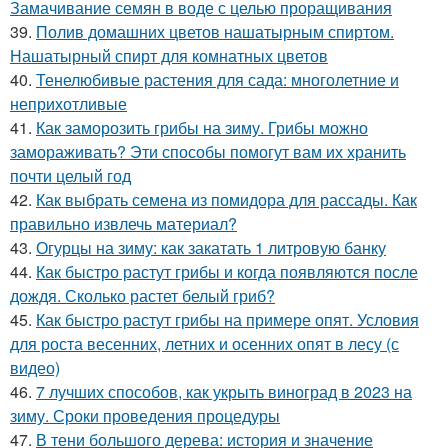
Замачивание семян в воде с целью проращивания
39.
Полив домашних цветов нашатырным спиртом.
Нашатырный спирт для комнатных цветов
40.
Тенелюбивые растения для сада: многолетние и
неприхотливые
41.
Как заморозить грибы на зиму. Грибы можно
замораживать? Эти способы помогут вам их хранить
почти целый год
42.
Как выбрать семена из помидора для рассады. Как
правильно извлечь материал?
43.
Огурцы на зиму: как закатать 1 литровую банку
44.
Как быстро растут грибы и когда появляются после
дождя. Сколько растет белый гриб?
45.
Как быстро растут грибы на примере опят. Условия
для роста весенних, летних и осенних опят в лесу (с
видео)
46.
7 лучших способов, как укрыть виноград в 2023 на
зиму. Сроки проведения процедуры
47.
В тени большого дерева: история и значение