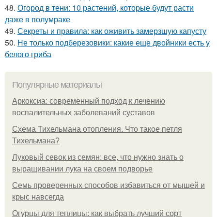
48.
Огород в тени: 10 растений, которые будут расти
даже в полумраке
49.
Секреты и правила: как оживить замерзшую капусту
50.
Не только подберезовики: какие еще двойники есть у
белого гриба
Популярные материалы
Аркоксиа: современный подход к лечению
воспалительных заболеваний суставов
Схема Тихельмана отопления. Что такое петля
Тихельмана?
Луковый севок из семян: все, что нужно знать о
выращивании лука на своем подворье
Семь проверенных способов избавиться от мышей и
крыс навсегда
Огурцы для теплицы: как выбрать лучший сорт