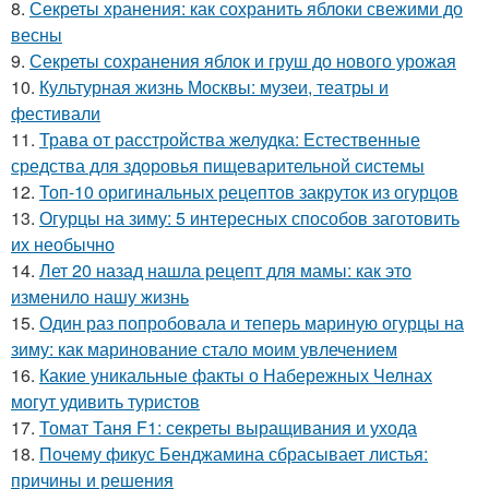
8.
Секреты хранения: как сохранить яблоки свежими до
весны
9.
Секреты сохранения яблок и груш до нового урожая
10.
Культурная жизнь Москвы: музеи, театры и
фестивали
11.
Трава от расстройства желудка: Естественные
средства для здоровья пищеварительной системы
12.
Топ-10 оригинальных рецептов закруток из огурцов
13.
Огурцы на зиму: 5 интересных способов заготовить
их необычно
14.
Лет 20 назад нашла рецепт для мамы: как это
изменило нашу жизнь
15.
Один раз попробовала и теперь мариную огурцы на
зиму: как маринование стало моим увлечением
16.
Какие уникальные факты о Набережных Челнах
могут удивить туристов
17.
Томат Таня F1: секреты выращивания и ухода
18.
Почему фикус Бенджамина сбрасывает листья:
причины и решения