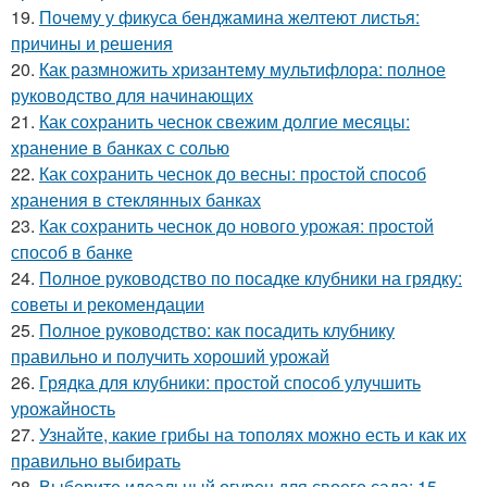
19.
Почему у фикуса бенджамина желтеют листья:
причины и решения
20.
Как размножить хризантему мультифлора: полное
руководство для начинающих
21.
Как сохранить чеснок свежим долгие месяцы:
хранение в банках с солью
22.
Как сохранить чеснок до весны: простой способ
хранения в стеклянных банках
23.
Как сохранить чеснок до нового урожая: простой
способ в банке
24.
Полное руководство по посадке клубники на грядку:
советы и рекомендации
25.
Полное руководство: как посадить клубнику
правильно и получить хороший урожай
26.
Грядка для клубники: простой способ улучшить
урожайность
27.
Узнайте, какие грибы на тополях можно есть и как их
правильно выбирать
28.
Выберите идеальный огурец для своего сада: 15