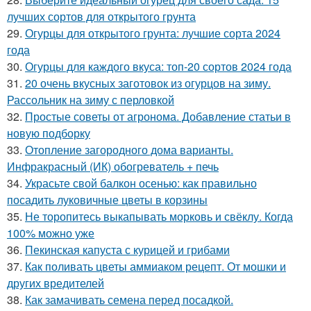
лучших сортов для открытого грунта
29.
Огурцы для открытого грунта: лучшие сорта 2024
года
30.
Огурцы для каждого вкуса: топ-20 сортов 2024 года
31.
20 очень вкусных заготовок из огурцов на зиму.
Рассольник на зиму с перловкой
32.
Простые советы от агронома. Добавление статьи в
новую подборку
33.
Отопление загородного дома варианты.
Инфракрасный (ИК) обогреватель + печь
34.
Украсьте свой балкон осенью: как правильно
посадить луковичные цветы в корзины
35.
Не торопитесь выкапывать морковь и свёклу. Когда
100% можно уже
36.
Пекинская капуста с курицей и грибами
37.
Как поливать цветы аммиаком рецепт. От мошки и
других вредителей
38.
Как замачивать семена перед посадкой.