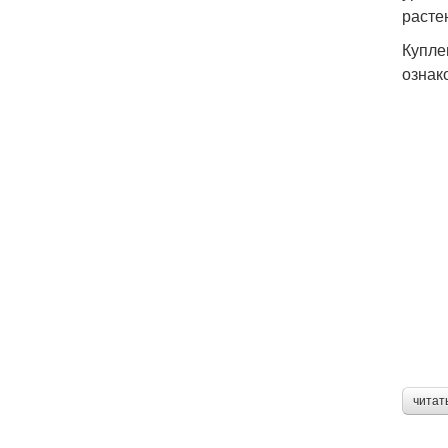
расте
Купле
ознак
читат