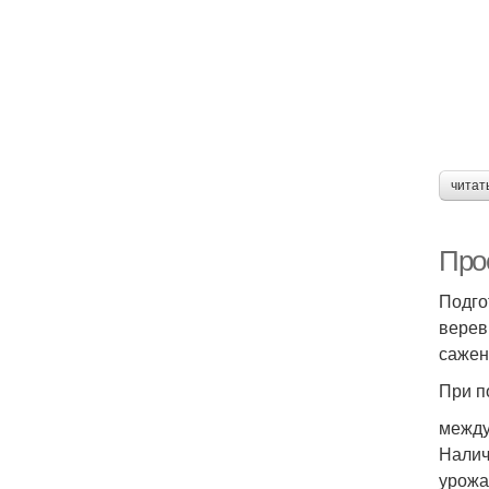
читат
Про
Подго
верев
сажен
При п
между
Налич
урожа