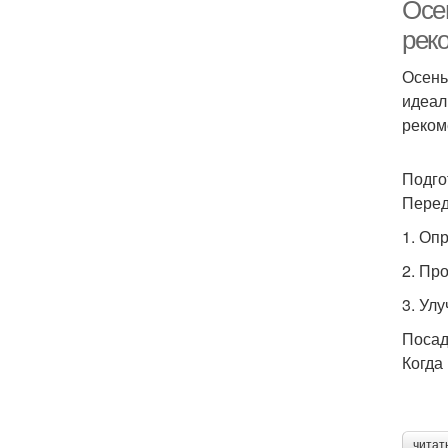
Осен
рек
Осень
идеал
реком
Подго
Перед
1. Оп
2. Пр
3. Ул
Посад
Когда
читат