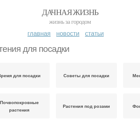
ДАЧНАЯ ЖИЗНЬ
жизнь за городом
главная
новости
статьи
тения для посадки
Время для посадки
Советы для посадки
Мес
Почвопокровные
Растения под розами
Фо
растения
Многолетники для