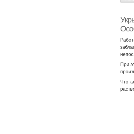
Укр
Осо
Работ
забла
непос
При э
произ
Что к
раств