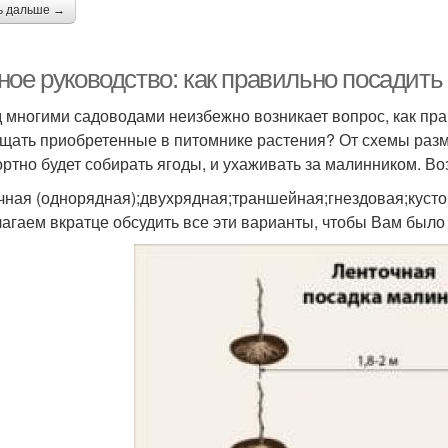
ь дальше →
ное руководство: как правильно посадит
 многими садоводами неизбежно возникает вопрос, как прав
щать приобретенные в питомнике растения? От схемы разм
ртно будет собирать ягоды, и ухаживать за малинником. В
чная (однорядная);двухрядная;траншейная;гнездовая;кусто
агаем вкратце обсудить все эти варианты, чтобы Вам было