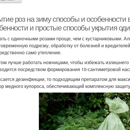
ытие роз на зиму способы и особенности 
бенности и простые способы укрытия оди
ать с одиночными розами проще, чем с кустарниковыми. Ал
говременную подрезку, обработку от болезней и вредителей
редственно само утепление.
том лучше работать ножницами, чтобы избежать излишнего
водится посредством формирования 10-сантиметровой нас
асается дезинфекции, то подходящим препаратом для макс
ор медного купороса, обеспечивающий комплексную защиту