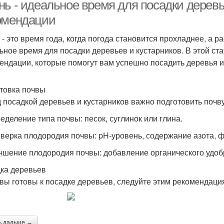
посадки
ь - идеальное время для посадки деревь
омендации
 - это время года, когда погода становится прохладнее, а р
ьное время для посадки деревьев и кустарников. В этой ст
ендации, которые помогут вам успешно посадить деревья и
товка почвы
 посадкой деревьев и кустарников важно подготовить почву
ределение типа почвы: песок, суглинок или глина.
оверка плодородия почвы: pH-уровень, содержание азота, 
учшение плодородия почвы: добавление органического удоб
ка деревьев
 вы готовы к посадке деревьев, следуйте этим рекомендаци
ь дальше →