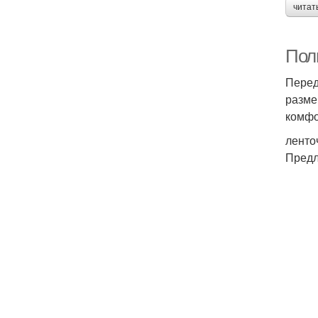
читат
Пол
Перед
разме
комфо
ленто
Предл