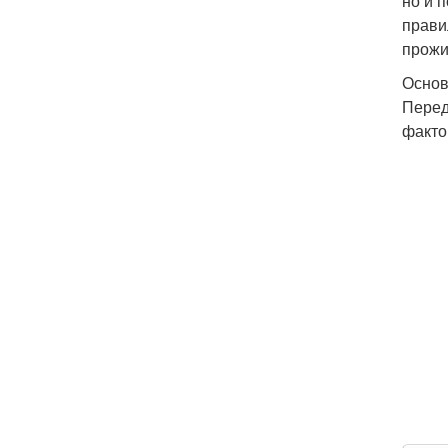
но и 
прави
прожи
Основ
Перед
факто