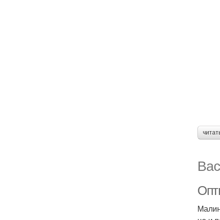
читат
Вас
Опт
Малин