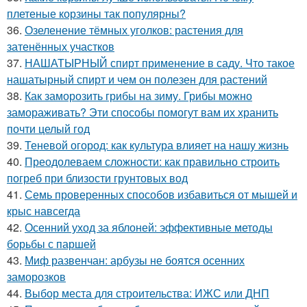
плетеные корзины так популярны?
36.
Озеленение тёмных уголков: растения для
затенённых участков
37.
НАШАТЫРНЫЙ спирт применение в саду. Что такое
нашатырный спирт и чем он полезен для растений
38.
Как заморозить грибы на зиму. Грибы можно
замораживать? Эти способы помогут вам их хранить
почти целый год
39.
Теневой огород: как культура влияет на нашу жизнь
40.
Преодолеваем сложности: как правильно строить
погреб при близости грунтовых вод
41.
Семь проверенных способов избавиться от мышей и
крыс навсегда
42.
Осенний уход за яблоней: эффективные методы
борьбы с паршей
43.
Миф развенчан: арбузы не боятся осенних
заморозков
44.
Выбор места для строительства: ИЖС или ДНП