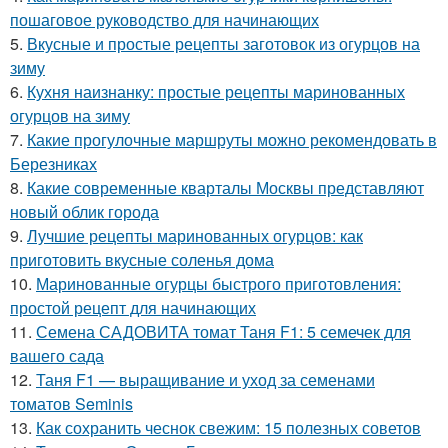
пошаговое руководство для начинающих
5.
Вкусные и простые рецепты заготовок из огурцов на
зиму
6.
Кухня наизнанку: простые рецепты маринованных
огурцов на зиму
7.
Какие прогулочные маршруты можно рекомендовать в
Березниках
8.
Какие современные кварталы Москвы представляют
новый облик города
9.
Лучшие рецепты маринованных огурцов: как
приготовить вкусные соленья дома
10.
Маринованные огурцы быстрого приготовления:
простой рецепт для начинающих
11.
Семена САДОВИТА томат Таня F1: 5 семечек для
вашего сада
12.
Таня F1 — выращивание и уход за семенами
томатов Seminis
13.
Как сохранить чеснок свежим: 15 полезных советов