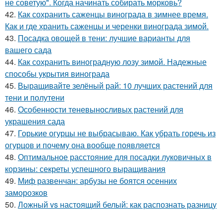
не советую". Когда начинать собирать морковь?
42.
Как сохранить саженцы винограда в зимнее время.
Как и где хранить саженцы и черенки винограда зимой.
43.
Посадка овощей в тени: лучшие варианты для
вашего сада
44.
Как сохранить виноградную лозу зимой. Надежные
способы укрытия винограда
45.
Выращивайте зелёный рай: 10 лучших растений для
тени и полутени
46.
Особенности теневыносливых растений для
украшения сада
47.
Горькие огурцы не выбрасываю. Как убрать горечь из
огурцов и почему она вообще появляется
48.
Оптимальное расстояние для посадки луковичных в
корзины: секреты успешного выращивания
49.
Миф развенчан: арбузы не боятся осенних
заморозков
50.
Ложный vs настоящий белый: как распознать разницу