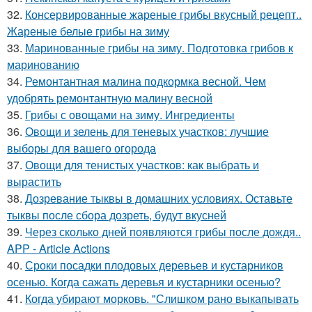
32.
Консервированные жареные грибы вкусный рецепт..
Жареные белые грибы на зиму
33.
Маринованные грибы на зиму. Подготовка грибов к
маринованию
34.
Ремонтантная малина подкормка весной. Чем
удобрять ремонтантную малину весной
35.
Грибы с овощами на зиму. Ингредиенты
36.
Овощи и зелень для теневых участков: лучшие
выборы для вашего огорода
37.
Овощи для тенистых участков: как выбрать и
вырастить
38.
Дозревание тыквы в домашних условиях. Оставьте
тыквы после сбора дозреть, будут вкусней
39.
Через сколько дней появляются грибы после дождя..
APP - Article Actions
40.
Сроки посадки плодовых деревьев и кустарников
осенью. Когда сажать деревья и кустарники осенью?
41.
Когда убирают морковь. "Слишком рано выкапывать