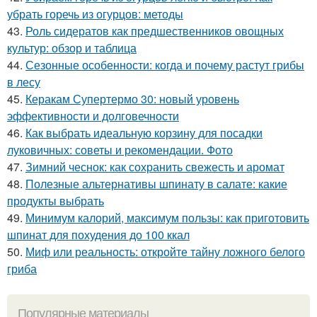
убрать горечь из огурцов: методы
43.
Роль сидератов как предшественников овощных
культур: обзор и таблица
44.
Сезонные особенности: когда и почему растут грибы
в лесу
45.
Керакам Супертермо 30: новый уровень
эффективности и долговечности
46.
Как выбрать идеальную корзину для посадки
луковичных: советы и рекомендации. Фото
47.
Зимний чеснок: как сохранить свежесть и аромат
48.
Полезные альтернативы шпинату в салате: какие
продукты выбрать
49.
Минимум калорий, максимум пользы: как приготовить
шпинат для похудения до 100 ккал
50.
Миф или реальность: откройте тайну ложного белого
гриба
Популярные материалы