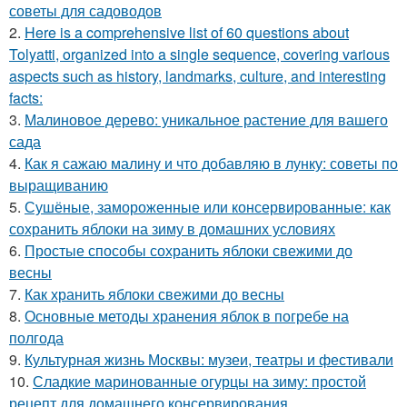
советы для садоводов
2.
Here is a comprehensive list of 60 questions about
Tolyatti, organized into a single sequence, covering various
aspects such as history, landmarks, culture, and interesting
facts:
3.
Малиновое дерево: уникальное растение для вашего
сада
4.
Как я сажаю малину и что добавляю в лунку: советы по
выращиванию
5.
Сушёные, замороженные или консервированные: как
сохранить яблоки на зиму в домашних условиях
6.
Простые способы сохранить яблоки свежими до
весны
7.
Как хранить яблоки свежими до весны
8.
Основные методы хранения яблок в погребе на
полгода
9.
Культурная жизнь Москвы: музеи, театры и фестивали
10.
Сладкие маринованные огурцы на зиму: простой
рецепт для домашнего консервирования