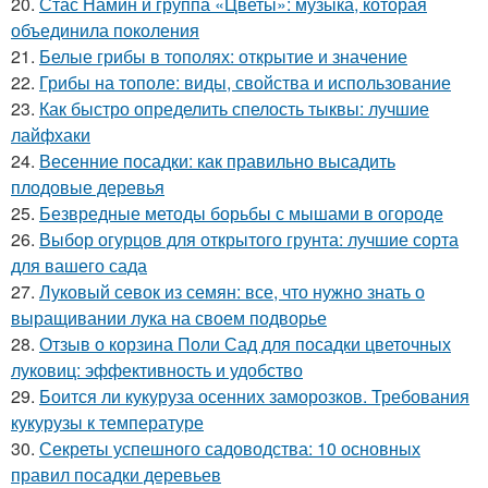
20.
Стас Намин и группа «Цветы»: музыка, которая
объединила поколения
21.
Белые грибы в тополях: открытие и значение
22.
Грибы на тополе: виды, свойства и использование
23.
Как быстро определить спелость тыквы: лучшие
лайфхаки
24.
Весенние посадки: как правильно высадить
плодовые деревья
25.
Безвредные методы борьбы с мышами в огороде
26.
Выбор огурцов для открытого грунта: лучшие сорта
для вашего сада
27.
Луковый севок из семян: все, что нужно знать о
выращивании лука на своем подворье
28.
Отзыв о корзина Поли Сад для посадки цветочных
луковиц: эффективность и удобство
29.
Боится ли кукуруза осенних заморозков. Требования
кукурузы к температуре
30.
Секреты успешного садоводства: 10 основных
правил посадки деревьев