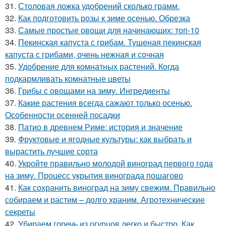
31.
Столовая ложка удобрений сколько грамм.
32.
Как подготовить розы к зиме осенью. Обрезка
33.
Самые простые овощи для начинающих: топ-10
34.
Пекинская капуста с грибам. Тушеная пекинская
капуста с грибами, очень нежная и сочная
35.
Удобрение для комнатных растений. Когда
подкармливать комнатные цветы
36.
Грибы с овощами на зиму. Ингредиенты
37.
Какие растения всегда сажают только осенью.
Особенности осенней посадки
38.
Патио в древнем Риме: история и значение
39.
Фруктовые и ягодные культуры: как выбрать и
вырастить лучшие сорта
40.
Укройте правильно молодой виноград первого года
на зиму. Процесс укрытия винограда пошагово
41.
Как сохранить виноград на зиму свежим. Правильно
собираем и растим – долго храним. Агротехнические
секреты
42.
Убираем горечь из огурцов легко и быстро. Как