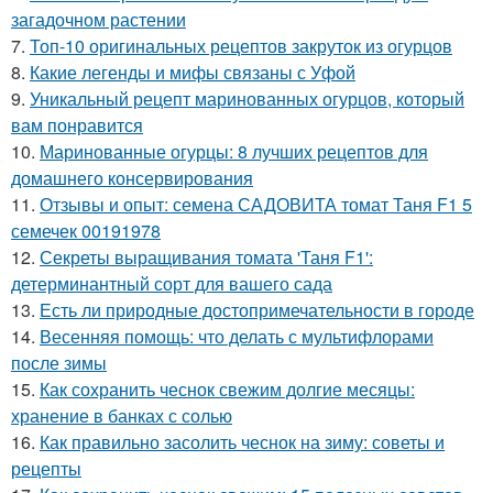
загадочном растении
7.
Топ-10 оригинальных рецептов закруток из огурцов
8.
Какие легенды и мифы связаны с Уфой
9.
Уникальный рецепт маринованных огурцов, который
вам понравится
10.
Маринованные огурцы: 8 лучших рецептов для
домашнего консервирования
11.
Отзывы и опыт: семена САДОВИТА томат Таня F1 5
семечек 00191978
12.
Секреты выращивания томата 'Таня F1':
детерминантный сорт для вашего сада
13.
Есть ли природные достопримечательности в городе
14.
Весенняя помощь: что делать с мультифлорами
после зимы
15.
Как сохранить чеснок свежим долгие месяцы:
хранение в банках с солью
16.
Как правильно засолить чеснок на зиму: советы и
рецепты