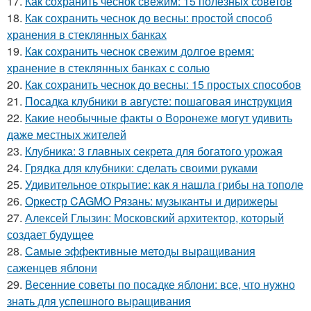
17.
Как сохранить чеснок свежим: 15 полезных советов
18.
Как сохранить чеснок до весны: простой способ
хранения в стеклянных банках
19.
Как сохранить чеснок свежим долгое время:
хранение в стеклянных банках с солью
20.
Как сохранить чеснок до весны: 15 простых способов
21.
Посадка клубники в августе: пошаговая инструкция
22.
Какие необычные факты о Воронеже могут удивить
даже местных жителей
23.
Клубника: 3 главных секрета для богатого урожая
24.
Грядка для клубники: сделать своими руками
25.
Удивительное открытие: как я нашла грибы на тополе
26.
Оркестр CAGMO Рязань: музыканты и дирижеры
27.
Алексей Глызин: Московский архитектор, который
создает будущее
28.
Самые эффективные методы выращивания
саженцев яблони
29.
Весенние советы по посадке яблони: все, что нужно
знать для успешного выращивания