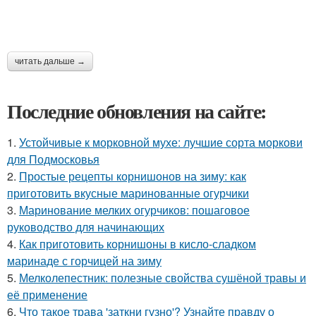
читать дальше →
Последние обновления на сайте:
1.
Устойчивые к морковной мухе: лучшие сорта моркови
для Подмосковья
2.
Простые рецепты корнишонов на зиму: как
приготовить вкусные маринованные огурчики
3.
Маринование мелких огурчиков: пошаговое
руководство для начинающих
4.
Как приготовить корнишоны в кисло-сладком
маринаде с горчицей на зиму
5.
Мелколепестник: полезные свойства сушёной травы и
её применение
6.
Что такое трава 'заткни гузно'? Узнайте правду о