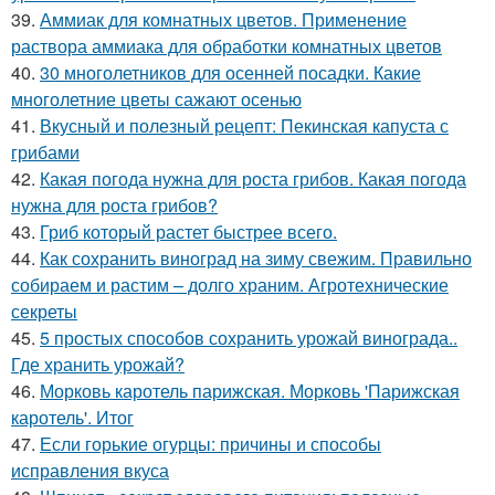
39.
Аммиак для комнатных цветов. Применение
раствора аммиака для обработки комнатных цветов
40.
30 многолетников для осенней посадки. Какие
многолетние цветы сажают осенью
41.
Вкусный и полезный рецепт: Пекинская капуста с
грибами
42.
Какая погода нужна для роста грибов. Какая погода
нужна для роста грибов?
43.
Гриб который растет быстрее всего.
44.
Как сохранить виноград на зиму свежим. Правильно
собираем и растим – долго храним. Агротехнические
секреты
45.
5 простых способов сохранить урожай винограда..
Где хранить урожай?
46.
Морковь каротель парижская. Морковь 'Парижская
каротель'. Итог
47.
Если горькие огурцы: причины и способы
исправления вкуса