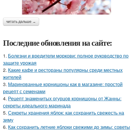
читать дальше →
Последние обновления на сайте:
1.
Болезни и вредители моркови: полное руководство по
защите урожая
2.
Какие кафе и рестораны популярны среди местных
жителей
3.
Маринованные корнишоны как в магазине: простой
рецепт с семенами
4.
Рецепт знаменитых огурцов корнишоны от Жанны:
секреты идеального маринада
5.
Секреты хранения яблок: как сохранить свежесть на
зиму
6.
Как сохранить летние яблоки свежими до зимы: советы