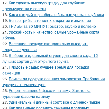
17.
Как сделать высокую грядку для клубники:
преимущества и советы
18.
Как я каждый год собираю богатые урожаи клубники
19.
Белые грибы в тополях: открытие и значение
20.
ГРИБЫ за 30 МИНУТ: быстро, вкусно и полезно
21.
Урожайность и качество: самые урожайные сорта
яблонь
22.
Весенние посадки: как правильно высадить
плодовые деревья
23.
Выберите идеальный огурец для своего сада: 12
лучших сортов для открытого грунта
24.
Плодовые сады: лучшее время для посадки
саженцев
25.
Боится ли кукуруза осенних заморозков. Требования
кукурузы к температуре
26.
Рецепт квашеной фасоли на зиму. Заготовка
туршевой фасоли на зиму
27.
Удивительный длинный сорт: все о длинной тыкве
28.
Как правильно посадить саженцы плодовых