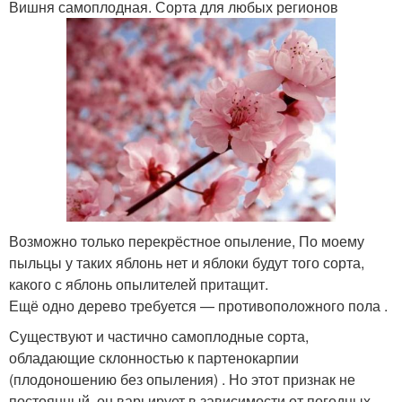
Вишня самоплодная. Сорта для любых регионов
​Возможно только перекрёстное опыление, По моему
пыльцы у таких яблонь нет и яблоки будут того сорта,
какого с яблонь опылителей притащит.​
​Ещё одно дерево требуется — противоположного пола .​
​Существуют и частично самоплодные сорта,
обладающие склонностью к партенокарпии
(плодоношению без опыления) . Но этот признак не
постоянный, он варьирует в зависимости от погодных