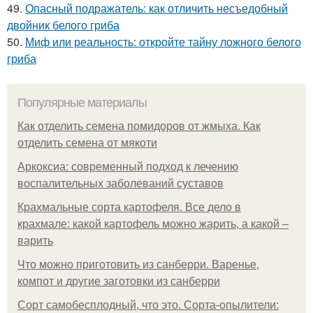
49.
Опасный подражатель: как отличить несъедобный
двойник белого гриба
50.
Миф или реальность: откройте тайну ложного белого
гриба
Популярные материалы
Как отделить семена помидоров от жмыха. Как
отделить семена от мякоти
Аркоксиа: современный подход к лечению
воспалительных заболеваний суставов
Крахмальные сорта картофеля. Все дело в
крахмале: какой картофель можно жарить, а какой –
варить
Что можно приготовить из санберри. Варенье,
компот и другие заготовки из санберри
Сорт самобесплодный, что это. Сорта-опылители: