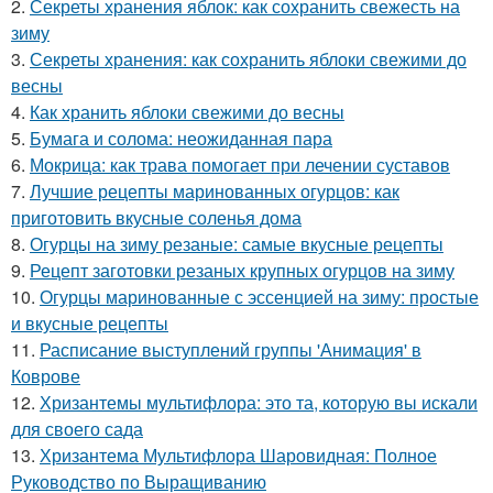
2.
Секреты хранения яблок: как сохранить свежесть на
зиму
3.
Секреты хранения: как сохранить яблоки свежими до
весны
4.
Как хранить яблоки свежими до весны
5.
Бумага и солома: неожиданная пара
6.
Мокрица: как трава помогает при лечении суставов
7.
Лучшие рецепты маринованных огурцов: как
приготовить вкусные соленья дома
8.
Огурцы на зиму резаные: самые вкусные рецепты
9.
Рецепт заготовки резаных крупных огурцов на зиму
10.
Огурцы маринованные с эссенцией на зиму: простые
и вкусные рецепты
11.
Расписание выступлений группы 'Анимация' в
Коврове
12.
Хризантемы мультифлора: это та, которую вы искали
для своего сада
13.
Хризантема Мультифлора Шаровидная: Полное
Руководство по Выращиванию