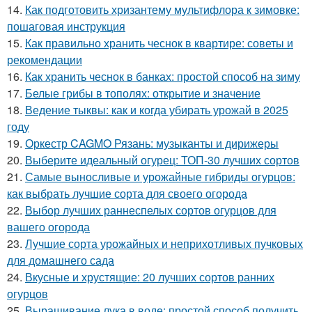
14.
Как подготовить хризантему мультифлора к зимовке:
пошаговая инструкция
15.
Как правильно хранить чеснок в квартире: советы и
рекомендации
16.
Как хранить чеснок в банках: простой способ на зиму
17.
Белые грибы в тополях: открытие и значение
18.
Ведение тыквы: как и когда убирать урожай в 2025
году
19.
Оркестр CAGMO Рязань: музыканты и дирижеры
20.
Выберите идеальный огурец: ТОП-30 лучших сортов
21.
Самые выносливые и урожайные гибриды огурцов:
как выбрать лучшие сорта для своего огорода
22.
Выбор лучших раннеспелых сортов огурцов для
вашего огорода
23.
Лучшие сорта урожайных и неприхотливых пучковых
для домашнего сада
24.
Вкусные и хрустящие: 20 лучших сортов ранних
огурцов
25.
Выращивание лука в воде: простой способ получить