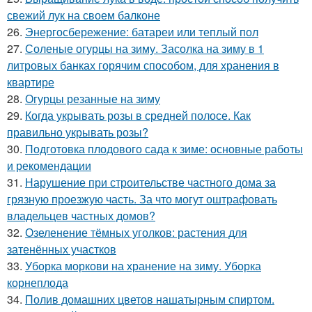
свежий лук на своем балконе
26.
Энергосбережение: батареи или теплый пол
27.
Соленые огурцы на зиму. Засолка на зиму в 1
литровых банках горячим способом, для хранения в
квартире
28.
Огурцы резанные на зиму
29.
Когда укрывать розы в средней полосе. Как
правильно укрывать розы?
30.
Подготовка плодового сада к зиме: основные работы
и рекомендации
31.
Нарушение при строительстве частного дома за
грязную проезжую часть. За что могут оштрафовать
владельцев частных домов?
32.
Озеленение тёмных уголков: растения для
затенённых участков
33.
Уборка моркови на хранение на зиму. Уборка
корнеплода
34.
Полив домашних цветов нашатырным спиртом.