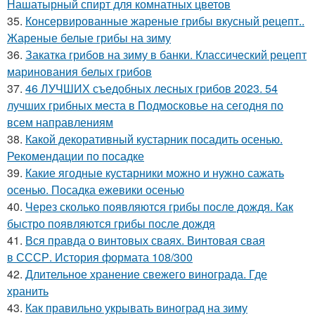
Нашатырный спирт для комнатных цветов
35.
Консервированные жареные грибы вкусный рецепт..
Жареные белые грибы на зиму
36.
Закатка грибов на зиму в банки. Классический рецепт
маринования белых грибов
37.
46 ЛУЧШИХ съедобных лесных грибов 2023. 54
лучших грибных места в Подмосковье на сегодня по
всем направлениям
38.
Какой декоративный кустарник посадить осенью.
Рекомендации по посадке
39.
Какие ягодные кустарники можно и нужно сажать
осенью. Посадка ежевики осенью
40.
Через сколько появляются грибы после дождя. Как
быстро появляются грибы после дождя
41.
Вся правда о винтовых сваях. Винтовая свая
в СССР. История формата 108/300
42.
Длительное хранение свежего винограда. Где
хранить
43.
Как правильно укрывать виноград на зиму