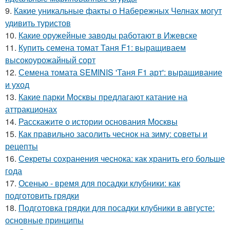
9.
Какие уникальные факты о Набережных Челнах могут
удивить туристов
10.
Какие оружейные заводы работают в Ижевске
11.
Купить семена томат Таня F1: выращиваем
высокоурожайный сорт
12.
Семена томата SEMINIS 'Таня F1 арт': выращивание
и уход
13.
Какие парки Москвы предлагают катание на
аттракционах
14.
Расскажите о истории основания Москвы
15.
Как правильно засолить чеснок на зиму: советы и
рецепты
16.
Секреты сохранения чеснока: как хранить его больше
года
17.
Осенью - время для посадки клубники: как
подготовить грядки
18.
Подготовка грядки для посадки клубники в августе:
основные принципы