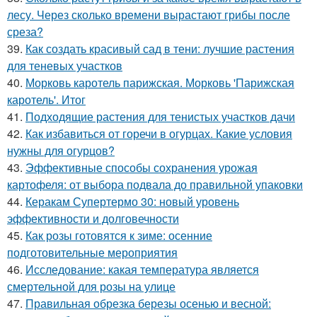
лесу. Через сколько времени вырастают грибы после
среза?
39.
Как создать красивый сад в тени: лучшие растения
для теневых участков
40.
Морковь каротель парижская. Морковь 'Парижская
каротель'. Итог
41.
Подходящие растения для тенистых участков дачи
42.
Как избавиться от горечи в огурцах. Какие условия
нужны для огурцов?
43.
Эффективные способы сохранения урожая
картофеля: от выбора подвала до правильной упаковки
44.
Керакам Супертермо 30: новый уровень
эффективности и долговечности
45.
Как розы готовятся к зиме: осенние
подготовительные мероприятия
46.
Исследование: какая температура является
смертельной для розы на улице
47.
Правильная обрезка березы осенью и весной: