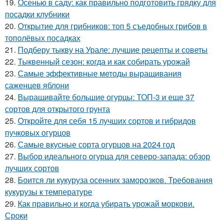
19.
Осенью в саду: как правильно подготовить грядку для
посадки клубники
20.
Открытие для грибников: топ 5 съедобных грибов в
тополёвых посадках
21.
Подберу тыкву на Урале: лучшие рецепты и советы
22.
Тыквенный сезон: когда и как собирать урожай
23.
Самые эффективные методы выращивания
саженцев яблони
24.
Выращивайте большие огурцы: ТОП-3 и еще 37
сортов для открытого грунта
25.
Откройте для себя 15 лучших сортов и гибридов
пучковых огурцов
26.
Самые вкусные сорта огурцов на 2024 год
27.
Выбор идеального огурца для северо-запада: обзор
лучших сортов
28.
Боится ли кукуруза осенних заморозков. Требования
кукурузы к температуре
29.
Как правильно и когда убирать урожай моркови.
Сроки