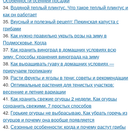
Особенности осенней посадки
34.
Водяной теплый плинтус. Что такое теплый плинтус и
как он работает
35.
Вкусный и полезный рецепт: Пекинская капуста с
грибами
36.
Как нужно правильно укрыть розы на зиму в
Подмосковье. Когда
37.
Как хранить виноград в домашних условиях всю
зиму. Способы хранения винограда на зиму
38.
Как выращивать гуаву в домашних условиях —
приручаем тропиканку
39.
Расти фрукты и ягоды в тени: советы и рекомендации
40.
Оптимальные растения для тенистых участков:
весенние и летние вариации
41.
Как хранить свежие огурцы 2 недели. Как огурцы
сохранить свежими. 7 простых способов
42.
Горькие огурцы не выбрасываю. Как убрать горечь из
огурцов и почему она вообще появляется
43.
Сезонные особенности: когда и почему растут грибы