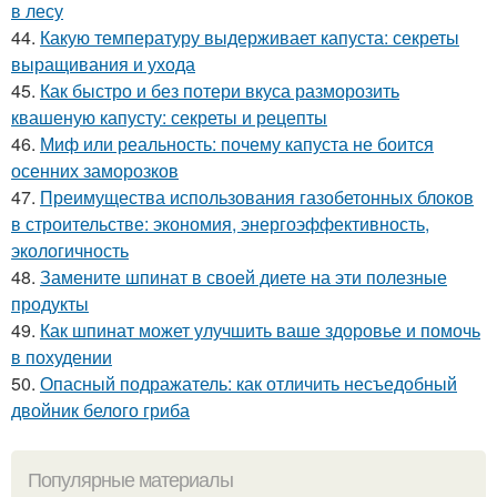
в лесу
44.
Какую температуру выдерживает капуста: секреты
выращивания и ухода
45.
Как быстро и без потери вкуса разморозить
квашеную капусту: секреты и рецепты
46.
Миф или реальность: почему капуста не боится
осенних заморозков
47.
Преимущества использования газобетонных блоков
в строительстве: экономия, энергоэффективность,
экологичность
48.
Замените шпинат в своей диете на эти полезные
продукты
49.
Как шпинат может улучшить ваше здоровье и помочь
в похудении
50.
Опасный подражатель: как отличить несъедобный
двойник белого гриба
Популярные материалы