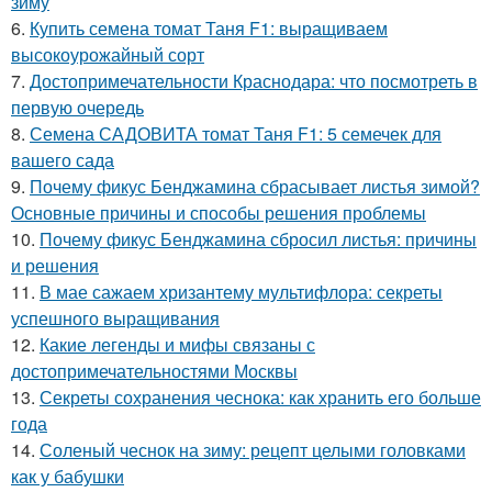
зиму
6.
Купить семена томат Таня F1: выращиваем
высокоурожайный сорт
7.
Достопримечательности Краснодара: что посмотреть в
первую очередь
8.
Семена САДОВИТА томат Таня F1: 5 семечек для
вашего сада
9.
Почему фикус Бенджамина сбрасывает листья зимой?
Основные причины и способы решения проблемы
10.
Почему фикус Бенджамина сбросил листья: причины
и решения
11.
В мае сажаем хризантему мультифлора: секреты
успешного выращивания
12.
Какие легенды и мифы связаны с
достопримечательностями Москвы
13.
Секреты сохранения чеснока: как хранить его больше
года
14.
Соленый чеснок на зиму: рецепт целыми головками
как у бабушки