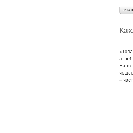
читат
Как
«Топа
аэроб
магис
чешск
– час