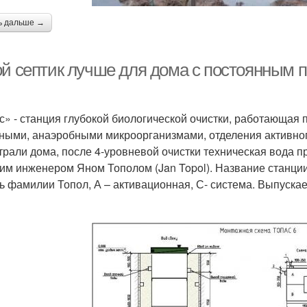
ь дальше →
ой септик лучше для дома с постоянным 
с» - станция глубокой биологической очистки, работающая 
ными, анаэробными микроорганизмами, отделения активног
трали дома, после 4-уровневой очистки техническая вода п
им инженером Яном Тополом (Jan Topol). Название станц
ть фамилии Топол, А – активационная, С- система. Выпуска