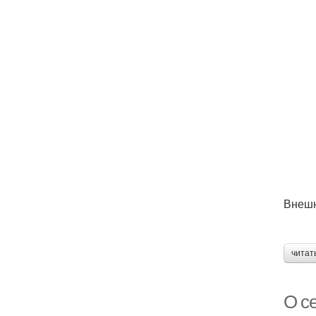
Внешн
читат
О се