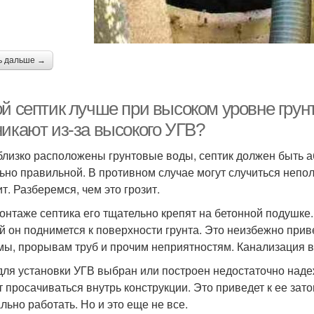
ь дальше →
ой септик лучше при высоком уровне грун
никают из-за высокого УГВ?
близко расположены грунтовые воды, септик должен быть а
ьно правильной. В противном случае могут случиться непол
т. Разберемся, чем это грозит.
онтаже септика его тщательно крепят на бетонной подушке. 
й он поднимется к поверхности грунта. Это неизбежно при
мы, прорывам труб и прочим неприятностям. Канализация в
для установки УГВ выбран или построен недостаточно наде
т просачиваться внутрь конструкции. Это приведет к ее за
льно работать. Но и это еще не все.