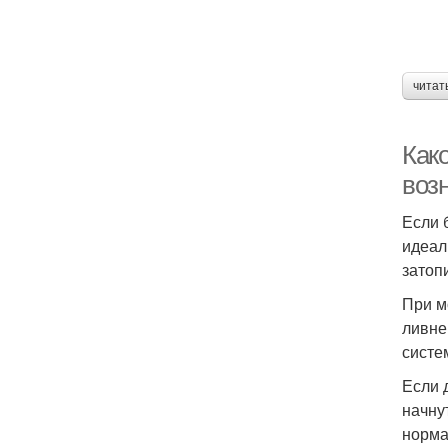
читат
Как
воз
Если 
идеал
затопи
При м
ливне
систе
Если 
начну
норма