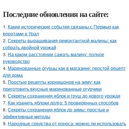
Последние обновления на сайте:
1.
Какие исторические события связаны с Пермью как
воротами в Урал
2.
Секреты выращивания ремонтантной малины: как
собрать двойной урожай
3.
На каком расстоянии сажать малину: полное
руководство
4.
Маринованные огурцы как в магазине: простой рецепт
для дома
5.
Простые рецепты корнишонов на зиму: как
приготовить вкусные маринованные огурчики
6.
Секреты сохранения яблок и груш до нового урожая
7.
Как хранить яблоки долго: 5 проверенных способов
8.
Секреты сохранения яблок до зимы: простые и
эффективные методы
9.
Народные средства от поноса: можно ли использовать