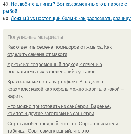
49.
Не любите шпинат? Вот как заменить его в пироге с
рыбой
50.
Ложный vs настоящий белый: как распознать разницу
Популярные материалы
Как отделить семена помидоров от жмыха. Как
отделить семена от мякоти
Аркоксиа: современный подход к лечению
воспалительных заболеваний суставов
Крахмальные сорта картофеля. Все дело в
крахмале: какой картофель можно жарить, а какой –
варить
Что можно приготовить из санберри. Варенье,
компот и другие заготовки из санберри
Сорт самобесплодный, что это. Сорта-опылители:
таблица. Сорт самоплодный, что это