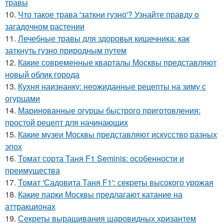
травы
10.
Что такое трава 'заткни гузно'? Узнайте правду о
загадочном растении
11.
Лечебные травы для здоровья кишечника: как
заткнуть гузно природным путем
12.
Какие современные кварталы Москвы представляют
новый облик города
13.
Кухня наизнанку: неожиданные рецепты на зиму с
огурцами
14.
Маринованные огурцы быстрого приготовления:
простой рецепт для начинающих
15.
Какие музеи Москвы представляют искусство разных
эпох
16.
Томат сорта Таня F1 Seminis: особенности и
преимущества
17.
Томат 'Садовита Таня F1': секреты высокого урожая
18.
Какие парки Москвы предлагают катание на
аттракционах
19.
Секреты выращивания шаровидных хризантем