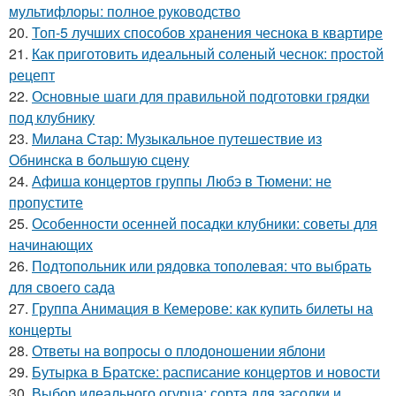
мультифлоры: полное руководство
20.
Топ-5 лучших способов хранения чеснока в квартире
21.
Как приготовить идеальный соленый чеснок: простой
рецепт
22.
Основные шаги для правильной подготовки грядки
под клубнику
23.
Милана Стар: Музыкальное путешествие из
Обнинска в большую сцену
24.
Афиша концертов группы Любэ в Тюмени: не
пропустите
25.
Особенности осенней посадки клубники: советы для
начинающих
26.
Подтопольник или рядовка тополевая: что выбрать
для своего сада
27.
Группа Анимация в Кемерове: как купить билеты на
концерты
28.
Ответы на вопросы о плодоношении яблони
29.
Бутырка в Братске: расписание концертов и новости
30.
Выбор идеального огурца: сорта для засолки и