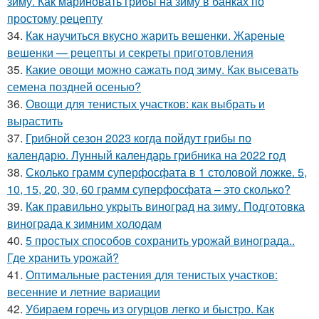
зиму. Как мариновать грибы на зиму в банках по
простому рецепту
34.
Как научиться вкусно жарить вешенки. Жареные
вешенки — рецепты и секреты приготовления
35.
Какие овощи можно сажать под зиму. Как высевать
семена поздней осенью?
36.
Овощи для тенистых участков: как выбрать и
вырастить
37.
Грибной сезон 2023 когда пойдут грибы по
календарю. Лунный календарь грибника на 2022 год
38.
Сколько грамм суперфосфата в 1 столовой ложке. 5,
10, 15, 20, 30, 60 грамм суперфосфата – это сколько?
39.
Как правильно укрыть виноград на зиму. Подготовка
винограда к зимним холодам
40.
5 простых способов сохранить урожай винограда..
Где хранить урожай?
41.
Оптимальные растения для тенистых участков:
весенние и летние вариации
42.
Убираем горечь из огурцов легко и быстро. Как