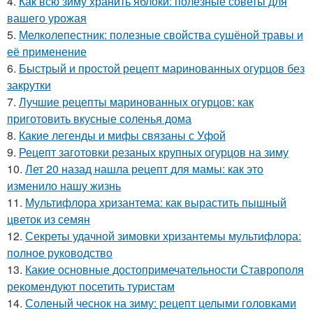
4.
Как всю зиму хранить яблоки: полезные советы для
вашего урожая
5.
Мелколепестник: полезные свойства сушёной травы и
её применение
6.
Быстрый и простой рецепт маринованных огурцов без
закрутки
7.
Лучшие рецепты маринованных огурцов: как
приготовить вкусные соленья дома
8.
Какие легенды и мифы связаны с Уфой
9.
Рецепт заготовки резаных крупных огурцов на зиму
10.
Лет 20 назад нашла рецепт для мамы: как это
изменило нашу жизнь
11.
Мультифлора хризантема: как вырастить пышный
цветок из семян
12.
Секреты удачной зимовки хризантемы мультифлора:
полное руководство
13.
Какие основные достопримечательности Ставрополя
рекомендуют посетить туристам
14.
Соленый чеснок на зиму: рецепт целыми головками