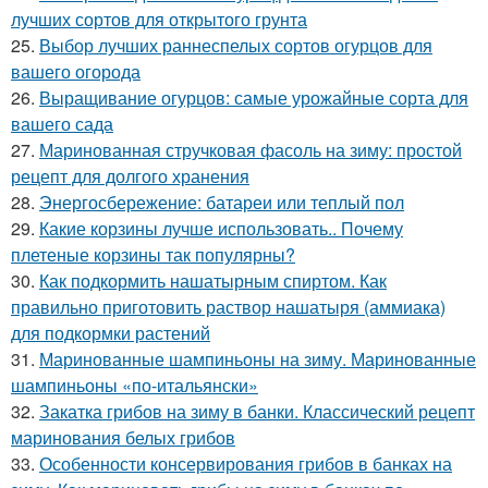
лучших сортов для открытого грунта
25.
Выбор лучших раннеспелых сортов огурцов для
вашего огорода
26.
Выращивание огурцов: самые урожайные сорта для
вашего сада
27.
Маринованная стручковая фасоль на зиму: простой
рецепт для долгого хранения
28.
Энергосбережение: батареи или теплый пол
29.
Какие корзины лучше использовать.. Почему
плетеные корзины так популярны?
30.
Как подкормить нашатырным спиртом. Как
правильно приготовить раствор нашатыря (аммиака)
для подкормки растений
31.
Маринованные шампиньоны на зиму. Маринованные
шампиньоны «по-итальянски»
32.
Закатка грибов на зиму в банки. Классический рецепт
маринования белых грибов
33.
Особенности консервирования грибов в банках на