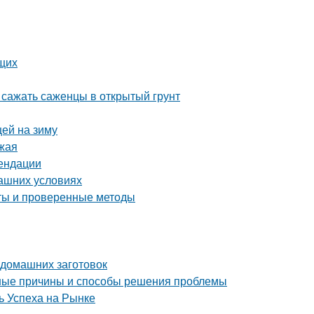
ющих
 сажать саженцы в открытый грунт
цей на зиму
ожая
мендации
машних условиях
еты и проверенные методы
 домашних заготовок
ные причины и способы решения проблемы
 Успеха на Рынке