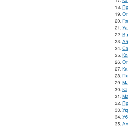
17.
Ка
18.
Пр
19.
От
20.
Гр
21.
Уд
22.
Вр
23.
Ал
24.
Са
25.
Ко
26.
От
27.
Ка
28.
Пл
29.
Ма
30.
Ка
31.
Ма
32.
Пр
33.
Ук
34.
Уб
35.
Ам