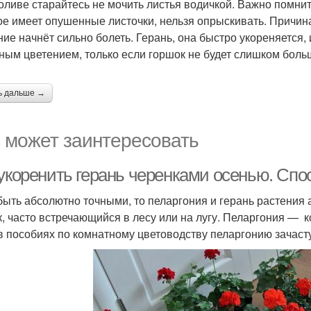
оливе старайтесь не мочить листья водичкой. Важно помнит
ое имеет опушенные листочки, нельзя опрыскивать. Причина 
ние начнёт сильно болеть. Герань, она быстро укореняется,
ным цветением, только если горшок не будет слишком боль
ь дальше →
 может заинтересовать
 укоренить герань черенками осенью. Сп
быть абсолютно точными, то пеларгония и герань растения
к, часто встречающийся в лесу или на лугу. Пеларгония — к
в пособиях по комнатному цветоводству пеларгонию зачаст