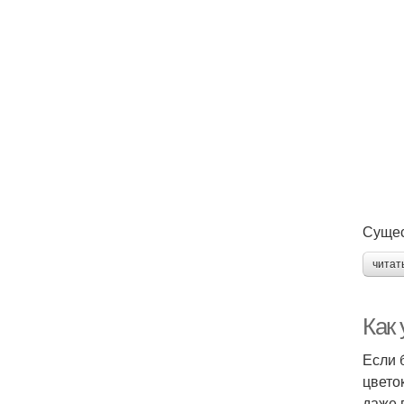
Сущес
читат
Как
Если 
цвето
даже 