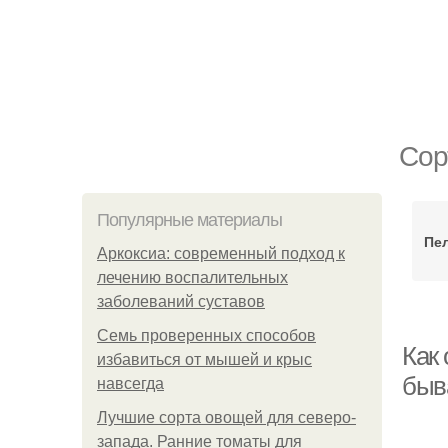
Сор
Популярные материалы
Пе
Аркоксиа: современный подход к
лечению воспалительных
заболеваний суставов
Семь проверенных способов
Как
избавиться от мышей и крыс
быв
навсегда
Лучшие сорта овощей для северо-
запада. Ранние томаты для