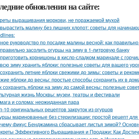
ледние обновления на сайте:
реты выращивания моркови, не поражаемой мухой
 вырастить малину без лишних хлопот: советы для начина
dlines:
ное руководство по посадке малины весной: как правильно
 правильно засолить огурцы на зиму в 1-литровую банку
 приготовить корнишоны в кисло-сладком маринаде с горчи
 всю зиму хранить яблоки: полезные советы для вашего ур
 сохранить летние яблоки свежими до зимы: советы и реко
жие яблоки до весны: простые способы сохранить их в до
к сохранить яблоки на зиму до самой весны: полезные сов
льтурная жизнь Москвы: музеи, театры и фестивали
мага и солома: неожиданная пара
п-10 оригинальных рецептов закруток из огурцов
урцы маринованные без стерилизации: простой рецепт для
чему фикус Бенджамина сбрасывает листья зимой? Основ
креты Эффективного Выращивания и Продажи: Как Достичь