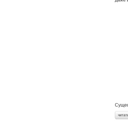
Сущес
читат