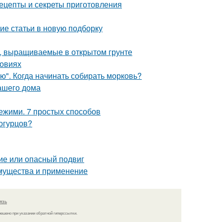
ецепты и секреты приготовления
ие статьи в новую подборку
, выращиваемые в открытом грунте
ловиях
ю". Когда начинать собирать морковь?
ашего дома
вежими. 7 простых способов
 огурцов?
ие или опасный подвиг
имущества и применение
язь
решено при указании обратной гиперссылки.