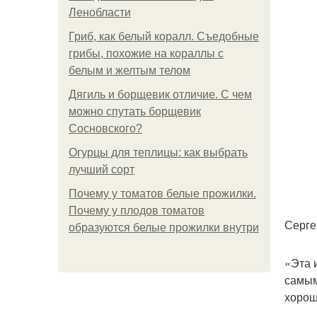
Ленобласти
Гриб, как белый коралл. Съедобные
грибы, похожие на кораллы с
белым и желтым телом
Дягиль и борщевик отличие. С чем
можно спутать борщевик
Сосновского?
Огурцы для теплицы: как выбрать
лучший сорт
Почему у томатов белые прожилки.
Почему у плодов томатов
Серге
образуются белые прожилки внутри
«Эта 
самым
хорош