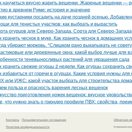
к научиться вкусно жарить вешенки. Жареные вешенки — р
тио в древнем Риме: история и значение
кие кустарники посадить на даче поздней осенью. Добавлен
ощи для тенистых участков: как выбрать и вырастить
рта огурцов для Северо-Запада. Сорта для Северо-Запада
к хранить чеснок в муке. Как хранить чеснок в домашних ус
гда убирают морковь. "Слишком рано выкапывать не совету
астиковые или деревянные окна: какой выбор лучше для в
обенности теневыносливых растений для украшения сада
к хранить свежие огурцы 2 недели. Как огурцы сохранить с
к избавиться от горечи в огурцах. Какие условия нужны для
Х или ИЖС: какой участок выбрать для строительства дома
чем польза и опасность варения лесных вешенок
кусство приготовления ножек вешенок: вкусное удовольств
е, что нужно знать о грюндер профиле ПВХ: свойства, пре
Контакты
Пользовательское соглашение
Обратная св
Политика конфидециальности
Копирование раз