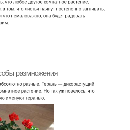
ь, что любое другое комнатное растение,
в том, что листья начнут постепенно загнивать,
 и что немаловажно, она будет радовать
шим.
особы размножения
 абсолютно разные. Герань — дикорастущий
омнатное растение. Но так уж повелось, что
ую именуют геранью.