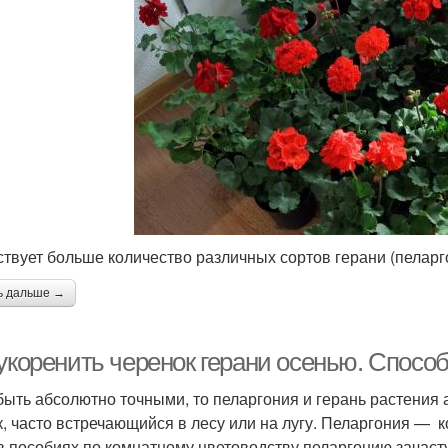
твует больше количество различных сортов герани (пеларг
ь дальше →
 укоренить черенок герани осенью. Спос
быть абсолютно точными, то пеларгония и герань растения
к, часто встречающийся в лесу или на лугу. Пеларгония — к
в пособиях по комнатному цветоводству пеларгонию зачаст