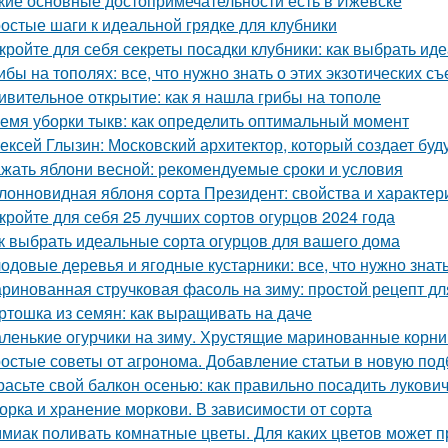
кие основные достопримечательности есть в Ижевске
остые шаги к идеальной грядке для клубники
кройте для себя секреты посадки клубники: как выбрать ид
ибы на тополях: все, что нужно знать о этих экзотических с
ивительное открытие: как я нашла грибы на тополе
емя уборки тыкв: как определить оптимальный момент
ексей Глызин: Московский архитектор, который создает бу
жать яблони весной: рекомендуемые сроки и условия
лонновидная яблоня сорта Президент: свойства и характер
кройте для себя 25 лучших сортов огурцов 2024 года
к выбрать идеальные сорта огурцов для вашего дома
одовые деревья и ягодные кустарники: все, что нужно зна
ринованная стручковая фасоль на зиму: простой рецепт дл
ртошка из семян: как выращивать на даче
ленькие огурчики на зиму. Хрустящие маринованные корни
остые советы от агронома. Добавление статьи в новую под
расьте свой балкон осенью: как правильно посадить лукови
орка и хранение моркови. В зависимости от сорта
миак поливать комнатные цветы. Для каких цветов может п