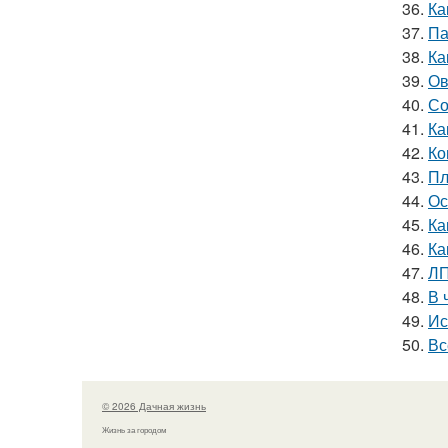
36.
Ка
37.
Па
38.
Ка
39.
Ов
40.
Со
41.
Ка
42.
Ко
43.
Пл
44.
Ос
45.
Ка
46.
Ка
47.
ЛП
48.
В 
49.
Ис
50.
Вс
© 2026 Дачная жизнь
Жизнь за городом