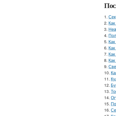
Пос
1.
Сек
2.
Как
3.
Hea
4.
Пол
5.
Как
6.
Как
7.
Как
8.
Как
9.
Све
10.
Ка
11.
Ку
12.
Бу
13.
То
14.
Ог
15.
По
16.
Се