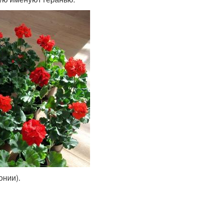
онии).