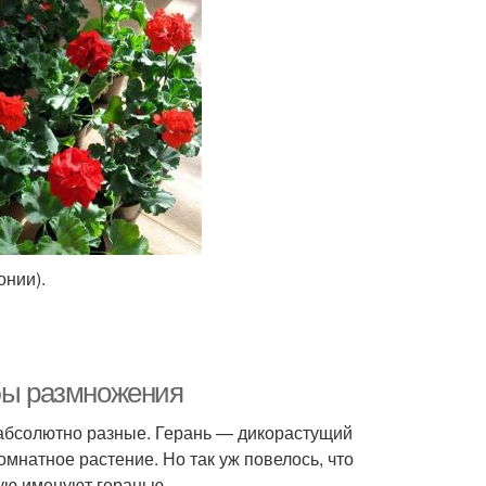
онии).
обы размножения
 абсолютно разные. Герань — дикорастущий
омнатное растение. Но так уж повелось, что
ую именуют геранью.