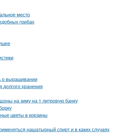
еальное место
ъедобных грибах
дущее
истики
ть о выращивании
я долгого хранения
шоны на зиму на 1 литровую банку
борку
чные цветы в корзины
рименяться нашатырный спирт и в каких случаях