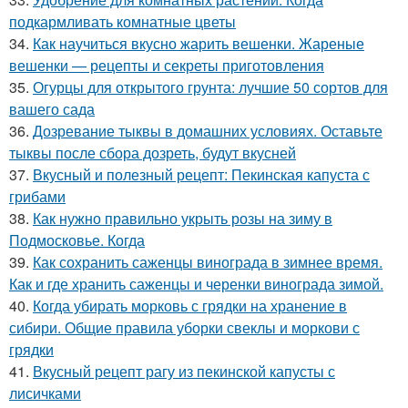
подкармливать комнатные цветы
34.
Как научиться вкусно жарить вешенки. Жареные
вешенки — рецепты и секреты приготовления
35.
Огурцы для открытого грунта: лучшие 50 сортов для
вашего сада
36.
Дозревание тыквы в домашних условиях. Оставьте
тыквы после сбора дозреть, будут вкусней
37.
Вкусный и полезный рецепт: Пекинская капуста с
грибами
38.
Как нужно правильно укрыть розы на зиму в
Подмосковье. Когда
39.
Как сохранить саженцы винограда в зимнее время.
Как и где хранить саженцы и черенки винограда зимой.
40.
Когда убирать морковь с грядки на хранение в
сибири. Общие правила уборки свеклы и моркови с
грядки
41.
Вкусный рецепт рагу из пекинской капусты с
лисичками