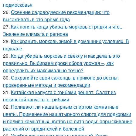
подмосковья
26.
Осенние садоводческие рекомендации: что
высаживать в это время года
27.
Как понять когда убирать морковь с грядки и что..
Значение климата и региона
28.
Как хранить морковь зимой в домашних условиях. В
подвале
29.
Когда убирать морковь и свеклу и как делать это
правильно. Выбираем сроки сбора урожая –, как
определить их максимально точно?
30.
Сохраняйте свои саженцы в прикопе до весны:
проверенные методы и рекомендации
31.
Китайская капуста с грибами рецепт. Салат из
пекинской капусты с грибами
32.
Поливают ли нашатырным спиртом комнатные
цветы. Применение нашатырного спирта для подкормки
и полива комнатных цветов на литр воды: опрыскивание
растений от вредителей и болезней
33.
Удобрение для комнатных растений. Когда