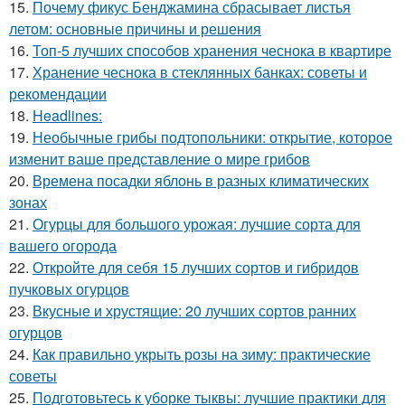
15.
Почему фикус Бенджамина сбрасывает листья
летом: основные причины и решения
16.
Топ-5 лучших способов хранения чеснока в квартире
17.
Хранение чеснока в стеклянных банках: советы и
рекомендации
18.
Headlines:
19.
Необычные грибы подтопольники: открытие, которое
изменит ваше представление о мире грибов
20.
Времена посадки яблонь в разных климатических
зонах
21.
Огурцы для большого урожая: лучшие сорта для
вашего огорода
22.
Откройте для себя 15 лучших сортов и гибридов
пучковых огурцов
23.
Вкусные и хрустящие: 20 лучших сортов ранних
огурцов
24.
Как правильно укрыть розы на зиму: практические
советы
25.
Подготовьтесь к уборке тыквы: лучшие практики для