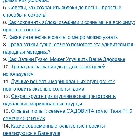
5.
Советы, как сохранить яблоки до весны: простые
способы и секреты
6.
Как сохранить яблоки свежими и сочными на всю зиму:
простые советы
7.
Какие интересные факты о метро можно узнать
8.
Трава заткни гузно: от чего помогает эта удивительная
народная методика?
9.
Как 'Заткни Гузно' Может Улучшить Ваше Здоровье
10.
Трава для заткания дыр: для каких целей
используется
11.
Лучшие рецепты маринованных огурцов: как
приготовить вкусные соленья дома
12.
Секрет хрустящих огурчиков: как приготовить
идеальные маринованные огурцы
13.
Отзывы и опыт: семена САДОВИТА томат Таня F1 5
семечек 00191978
14.
Какие современные культурные проекты
реализуются в Барнауле