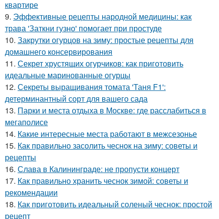
квартире
9.
Эффективные рецепты народной медицины: как
трава 'Заткни гузно' помогает при простуде
10.
Закрутки огурцов на зиму: простые рецепты для
домашнего консервирования
11.
Секрет хрустящих огурчиков: как приготовить
идеальные маринованные огурцы
12.
Секреты выращивания томата 'Таня F1':
детерминантный сорт для вашего сада
13.
Парки и места отдыха в Москве: где расслабиться в
мегаполисе
14.
Какие интересные места работают в межсезонье
15.
Как правильно засолить чеснок на зиму: советы и
рецепты
16.
Слава в Калининграде: не пропусти концерт
17.
Как правильно хранить чеснок зимой: советы и
рекомендации
18.
Как приготовить идеальный соленый чеснок: простой
рецепт