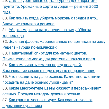
29.
Самые урожайные сорта огурцов для открытого
грунта то. Урожайные сорта огурцов — рейтинг 2023
года
30.
Как понять когда убирать морковь с грядки и что..
Значение климата и региона
31.
Уборка моркови на хранение на зиму. Уборка
корнеплода
32.
Зеленая фасоль маринованные по армянски на зиму.
Рецепт «Турша по-армянски»:
33.
Нашатырный спирт для комнатных цветов.
Применение аммиака для растений: польза и вред
34.
Как замачивать семена перед посадкой.
Замачивание семян в воде с целью проращивания
35.
Что посадить на даче осенью. Какие многолетники
посадить на даче осенью луковицами?
36.
Какие многолетние цветы сажают и пересаживают
осенью. Посадка методом деления осенью
37.
Как хранить чеснок в муке. Как хранить чеснок
в домашних условиях