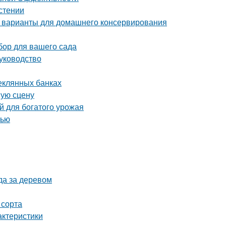
астении
 варианты для домашнего консервирования
бор для вашего сада
уководство
теклянных банках
шую сцену
й для богатого урожая
нью
да за деревом
 сорта
актеристики