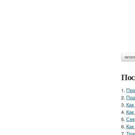
читат
Пос
1.
Про
2.
Пош
3.
Как
4.
Как
5.
Сек
6.
Как
7.
Тра