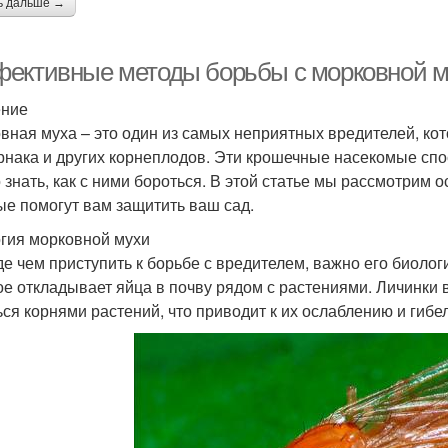
ь дальше →
ективные методы борьбы с морковной му
ение
вная муха – это один из самых неприятных вредителей, ко
рнака и других корнеплодов. Эти крошечные насекомые сп
 знать, как с ними бороться. В этой статье мы рассмотрим
ые помогут вам защитить ваш сад.
гия морковной мухи
е чем приступить к борьбе с вредителем, важно его биолог
ое откладывает яйца в почву рядом с растениями. Личинки
ься корнями растений, что приводит к их ослаблению и гибе