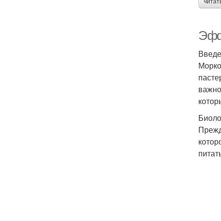
читат
Эфф
Введ
Морко
пасте
важно
котор
Биоло
Прежд
котор
питат