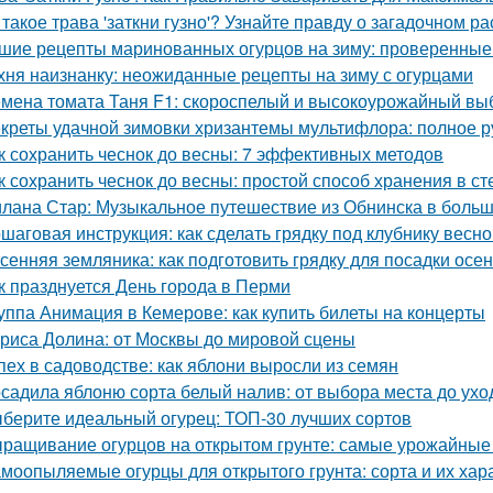
 такое трава 'заткни гузно'? Узнайте правду о загадочном р
шие рецепты маринованных огурцов на зиму: проверенные
хня наизнанку: неожиданные рецепты на зиму с огурцами
мена томата Таня F1: скороспелый и высокоурожайный вы
креты удачной зимовки хризантемы мультифлора: полное р
к сохранить чеснок до весны: 7 эффективных методов
к сохранить чеснок до весны: простой способ хранения в с
лана Стар: Музыкальное путешествие из Обнинска в боль
шаговая инструкция: как сделать грядку под клубнику весно
сенняя земляника: как подготовить грядку для посадки осе
к празднуется День города в Перми
уппа Анимация в Кемерове: как купить билеты на концерты
риса Долина: от Москвы до мировой сцены
пех в садоводстве: как яблони выросли из семян
садила яблоню сорта белый налив: от выбора места до ухо
берите идеальный огурец: ТОП-30 лучших сортов
ращивание огурцов на открытом грунте: самые урожайные
моопыляемые огурцы для открытого грунта: сорта и их хар