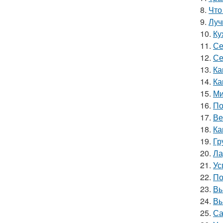
8.
Что
9.
Луч
10.
Ку
11.
Се
12.
Се
13.
Ка
14.
Ка
15.
Ми
16.
По
17.
Ве
18.
Ка
19.
Гр
20.
Ла
21.
Ус
22.
По
23.
Вы
24.
Вы
25.
Са