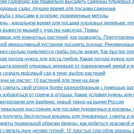
оки садовода: как правильно высадить саженцы плодовых 
одовые сады: лучшее время для посадки саженцев
рьба с крысами в огороде: проверенные методы
ень - идеальное время для посадки плодовых деревьев: поч
к вывести мышей с участка навсегда. Травы
миак для комнатных растений, как разводить. Приготовлени
кой декоративный кустарник посадить осенью. Рекомендаци
рез сколько появляются грибы после дождя. Как быстро по
кая погода нужна для роста грибов. Какая погода нужна для
щита корней плодовых деревьев от повреждений зимой и 
к создать красивый сад в тени: выбор растений
тени не растет: 10 растений для тени на даче
к сделать свой огород более разнообразным с помощью раст
к избавиться от горечи в огурцах. Какие условия нужны для
ектрогрили для барбекю: новый тренд на рынке России
тимальное расстояние для посадки луковичных в корзины
к получить бесплатные корзины для луковичных: советы и 
креты правильной обрезки березы: как добиться красивой 
к сделать дачу неприступной: 10 простых способов охраны