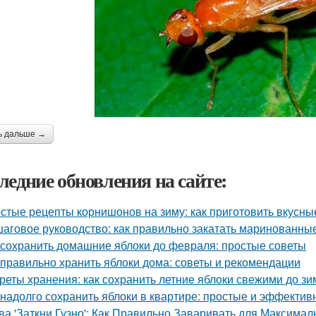
ь дальше →
ледние обновления на сайте:
стые рецепты корнишонов на зиму: как приготовить вкусн
аговое руководство: как правильно закатать маринованные
 сохранить домашние яблоки до февраля: простые советы
 правильно хранить яблоки дома: советы и рекомендации
реты хранения: как сохранить летние яблоки свежими до з
 надолго сохранить яблоки в квартире: простые и эффекти
ва 'Заткни Гузно': Как Правильно Заваривать для Максима