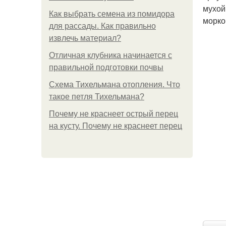
мухой
Как выбрать семена из помидора
морко
для рассады. Как правильно
извлечь материал?
Отличная клубника начинается с
правильной подготовки почвы
Схема Тихельмана отопления. Что
такое петля Тихельмана?
Почему не краснеет острый перец
на кусту. Почему не краснеет перец