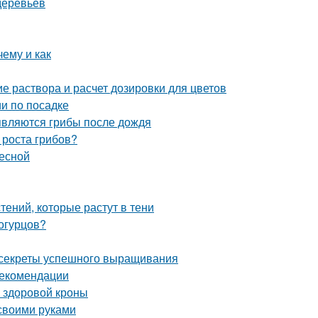
деревьев
ему и как
е раствора и расчет дозировки для цветов
и по посадке
являются грибы после дождя
 роста грибов?
весной
ений, которые растут в тени
 огурцов?
: секреты успешного выращивания
рекомендации
и здоровой кроны
 своими руками