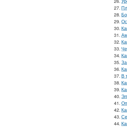
26.
Ур
27.
Пл
28.
Бо
29.
Ос
30.
Ка
31.
Ам
32.
Ка
33.
Че
34.
Ка
35.
За
36.
Ка
37.
В 
38.
Ка
39.
Ка
40.
Эл
41.
Оп
42.
Ка
43.
Се
44.
Ка