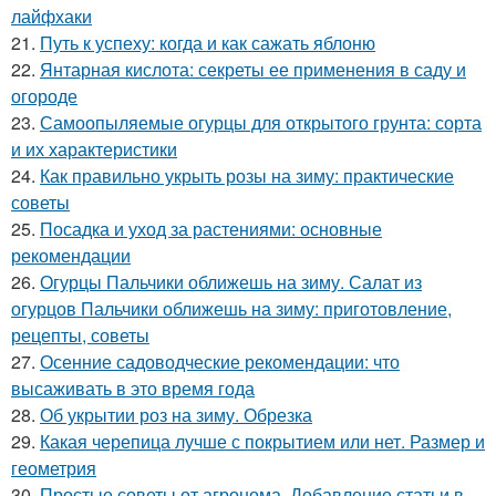
лайфхаки
21.
Путь к успеху: когда и как сажать яблоню
22.
Янтарная кислота: секреты ее применения в саду и
огороде
23.
Самоопыляемые огурцы для открытого грунта: сорта
и их характеристики
24.
Как правильно укрыть розы на зиму: практические
советы
25.
Посадка и уход за растениями: основные
рекомендации
26.
Огурцы Пальчики оближешь на зиму. Салат из
огурцов Пальчики оближешь на зиму: приготовление,
рецепты, советы
27.
Осенние садоводческие рекомендации: что
высаживать в это время года
28.
Об укрытии роз на зиму. Обрезка
29.
Какая черепица лучше с покрытием или нет. Размер и
геометрия
30.
Простые советы от агронома. Добавление статьи в