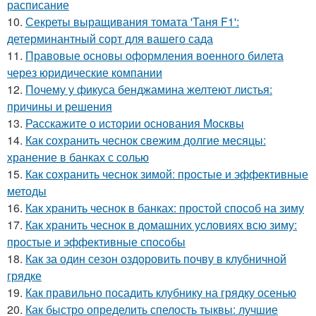
расписание
10.
Секреты выращивания томата 'Таня F1':
детерминантный сорт для вашего сада
11.
Правовые основы оформления военного билета
через юридические компании
12.
Почему у фикуса бенджамина желтеют листья:
причины и решения
13.
Расскажите о истории основания Москвы
14.
Как сохранить чеснок свежим долгие месяцы:
хранение в банках с солью
15.
Как сохранить чеснок зимой: простые и эффективные
методы
16.
Как хранить чеснок в банках: простой способ на зиму
17.
Как хранить чеснок в домашних условиях всю зиму:
простые и эффективные способы
18.
Как за один сезон оздоровить почву в клубничной
грядке
19.
Как правильно посадить клубнику на грядку осенью
20.
Как быстро определить спелость тыквы: лучшие