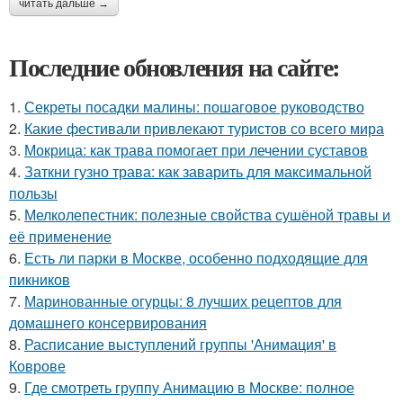
читать дальше →
Последние обновления на сайте:
1.
Секреты посадки малины: пошаговое руководство
2.
Какие фестивали привлекают туристов со всего мира
3.
Мокрица: как трава помогает при лечении суставов
4.
Заткни гузно трава: как заварить для максимальной
пользы
5.
Мелколепестник: полезные свойства сушёной травы и
её применение
6.
Есть ли парки в Москве, особенно подходящие для
пикников
7.
Маринованные огурцы: 8 лучших рецептов для
домашнего консервирования
8.
Расписание выступлений группы 'Анимация' в
Коврове
9.
Где смотреть группу Анимацию в Москве: полное