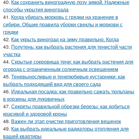
40.
Как сохранить виноградную лозу зимой. Надежные
способы укрытия винограда
41.
Когда убирать морковь с грядки на хранение в
сибири. Общие правила уборки свеклы и моркови с
грядки
42.
Как укрыть виноград на зиму правильно. Когда
43.
Полутень: как выбрать растения для тенистой части
участка
44.
Скрытые сокровища тени: как выбрать растения для
огорода с ограниченным солнечным освещением
45.
Теневыносливые и тенелюбивые кустарники: как
выбрать подходящий вид для своего сада
46.
Идеальная посадка: как правильно сажать тюльпаны
в корзины для луковичных
47.
Секреты правильной обрезки березы: как добиться
красивой и здоровой кроны
48.
Важен ли этап очистки приготовления вешенок
49.
Как выбрать идеальные радиаторы отопления для
вашей квартиры