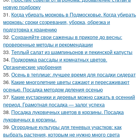
новую подборку
31.
Когда убирать морковь в Подмосковье. Когда убирать
морковь: сроки созревания, уборка, обрезка и
подготовка к хранению
32.
Сохраняйте свои саженцы в прикопе до весны:
проверенные методы и рекомендации
33.
Теплый салат из шампиньонов и пекинской капусты
34.
Подкормка рассады и комнатных цветов.
Органические удобрения
35.
Осень в теплице: лучшее время для посадки сидерат
36.
Какие многолетние цветы сажают и пересаживают
осенью. Посадка методом деления осенью
37.
Какие кустарники и деревья можно сажать в осенний
период. Грамотная посадка — залог успеха
38.
Посадка луковичных цветов в корзины. Посадка
луковичных в корзины.
39.
Огородные культуры для теневых участков: как
выбрать растения, которым не нужно много света