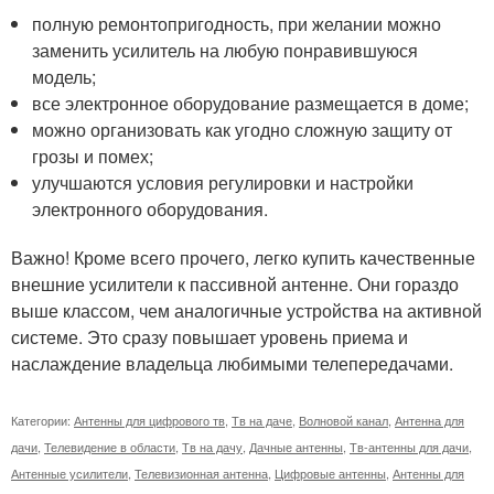
полную ремонтопригодность, при желании можно
заменить усилитель на любую понравившуюся
модель;
все электронное оборудование размещается в доме;
можно организовать как угодно сложную защиту от
грозы и помех;
улучшаются условия регулировки и настройки
электронного оборудования.
Важно! Кроме всего прочего, легко купить качественные
внешние усилители к пассивной антенне. Они гораздо
выше классом, чем аналогичные устройства на активной
системе. Это сразу повышает уровень приема и
наслаждение владельца любимыми телепередачами.
Категории:
Антенны для цифрового тв
,
Тв на даче
,
Волновой канал
,
Антенна для
дачи
,
Телевидение в области
,
Тв на дачу
,
Дачные антенны
,
Тв-антенны для дачи
,
Антенные усилители
,
Телевизионная антенна
,
Цифровые антенны
,
Антенны для