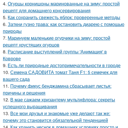
4.
Огурцы корнишоны маринованные на зиму: простой
рецепт для домашнего консервирования
5.
Как сохранить свежесть яблок: проверенные методы
6.
Заткни гузно трава: как остановить диарею с помощью
природы
7.
Маринуем маленькие огурчики на зиму: простой
рецепт хрустящих огурцов
8.
Расписание выступлений группы 'Анимация' в
Коврове
9.
Есть ли природные достопримечательности в городе
10.
Семена САДОВИТА томат Таня F1: 5 семечек для
вашего сада
11.
Почему фикус бенджамина сбрасывает листья:
причины и решения
12.
В мае сажаем хризантему мультифлора: секреты
успешного выращивания
13.
Все мои друзья и знакомые уже делают так же:
почему это становится обязательной тенденцией
14.
Как хранить чеснок в домашних условиях просто и