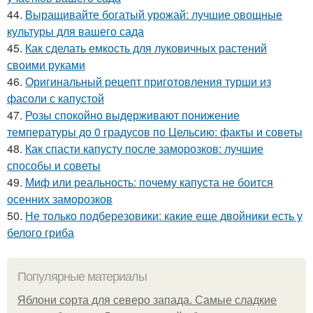
44.
Выращивайте богатый урожай: лучшие овощные
культуры для вашего сада
45.
Как сделать емкость для луковичных растений
своими руками
46.
Оригинальный рецепт приготовления турши из
фасоли с капустой
47.
Розы спокойно выдерживают понижение
температуры до 0 градусов по Цельсию: факты и советы
48.
Как спасти капусту после заморозков: лучшие
способы и советы
49.
Миф или реальность: почему капуста не боится
осенних заморозков
50.
Не только подберезовики: какие еще двойники есть у
белого гриба
Популярные материалы
Яблони сорта для северо запада. Самые сладкие