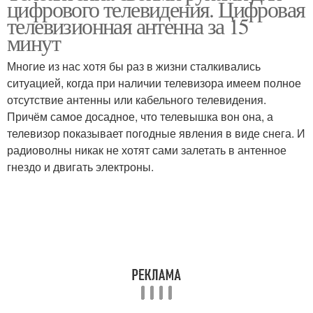
цифрового телевидения. Цифровая
антенны
телевизионная антенна за 15
минут
Многие из нас хотя бы раз в жизни сталкивались
Антенны для дачи
Антенна на даче
ситуацией, когда при наличии телевизора имеем полное
отсутствие антенны или кабельного телевидения.
Причём самое досадное, что телевышка вон она, а
телевизор показывает погодные явления в виде снега. И
Антенны для
Уличные антенны
радиоволны никак не хотят сами залетать в антенное
цифрового тв
гнездо и двигать электроны.
Эфирные антенны
Цифровая антенна
Дачные антенны
Цифровые антенны