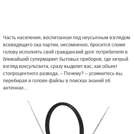
Спутниковая антенна
Антенны для приема
Часть населения, воспитанная под неусыпным взглядом
всевидящего ока партии, несомненно, бросится сломя
голову исполнять свой гражданский долг потребителя в
Тв на даче
Тв на дачу
ближайший супермаркет бытовых приборов, где хитрый
взгляд консультанта, сразу выделит вас, как объект
стопроцентного развода. – Почему? – усомнитесь вы,
перебирая в голове файлы в поисках знаний об
антеннах…
Тв-антенны для дачи
Интернет на даче
Антенна для усиления
Антенна для телевизора