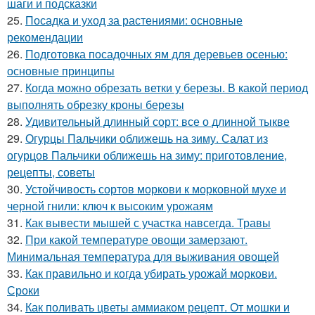
шаги и подсказки
25.
Посадка и уход за растениями: основные
рекомендации
26.
Подготовка посадочных ям для деревьев осенью:
основные принципы
27.
Когда можно обрезать ветки у березы. В какой период
выполнять обрезку кроны березы
28.
Удивительный длинный сорт: все о длинной тыкве
29.
Огурцы Пальчики оближешь на зиму. Салат из
огурцов Пальчики оближешь на зиму: приготовление,
рецепты, советы
30.
Устойчивость сортов моркови к морковной мухе и
черной гнили: ключ к высоким урожаям
31.
Как вывести мышей с участка навсегда. Травы
32.
При какой температуре овощи замерзают.
Минимальная температура для выживания овощей
33.
Как правильно и когда убирать урожай моркови.
Сроки
34.
Как поливать цветы аммиаком рецепт. От мошки и