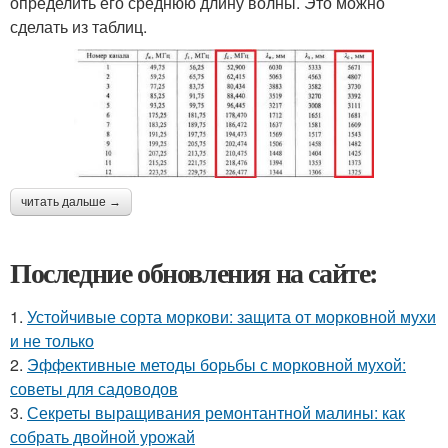
определить его среднюю длину волны. Это можно
сделать из таблиц.
читать дальше →
Последние обновления на сайте:
1.
Устойчивые сорта моркови: защита от морковной мухи
и не только
2.
Эффективные методы борьбы с морковной мухой:
советы для садоводов
3.
Секреты выращивания ремонтантной малины: как
собрать двойной урожай