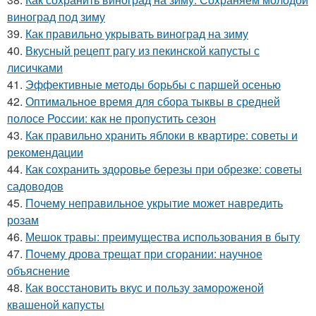
виноград под зиму
39.
Как правильно укрывать виноград на зиму
40.
Вкусный рецепт рагу из пекинской капусты с
лисичками
41.
Эффективные методы борьбы с паршей осенью
42.
Оптимальное время для сбора тыквы в средней
полосе России: как не пропустить сезон
43.
Как правильно хранить яблоки в квартире: советы и
рекомендации
44.
Как сохранить здоровье березы при обрезке: советы
садоводов
45.
Почему неправильное укрытие может навредить
розам
46.
Мешок травы: преимущества использования в быту
47.
Почему дрова трещат при сгорании: научное
объяснение
48.
Как восстановить вкус и пользу замороженой
квашеной капусты