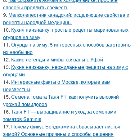
способы продлить свежесть
9.
Мелколепестник канадский: исцеляющие свойства и
рецепты народной медицины
10.
Кухня наизнанку: простые рецепты маринованных
огурцов на зиму
11.
Огурцы на зиму: 5 интересных способов заготовить
их необычно
12.
Какие легенды и мифы связаны с Уфой
13.
Кухня наизнанку: неожиданные рецепты на зиму с
огурцами
14.
Интересные факты о Москве, которые вам
неизвестны
15.
Семена томата Таня F1: как получить высокий
урожай помидоров
16.
Таня F1 — выращивание и уход за семенами
томатов Seminis
17.
Почему фикус Бенджамина сбрасывает листья
зимой? Основные причины и способы решения