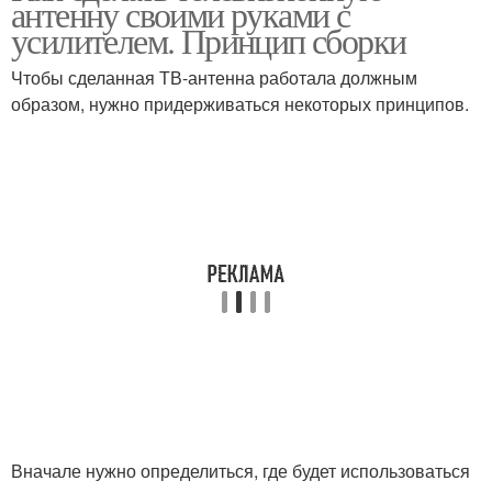
антенну своими руками с
усилителем. Принцип сборки
Чтобы сделанная ТВ-антенна работала должным
Антенны для
образом, нужно придерживаться некоторых принципов.
Антенна для дачи
телевизора
Цифровая антенна
Антенны для интернета
Дачные антенны
Вначале нужно определиться, где будет использоваться