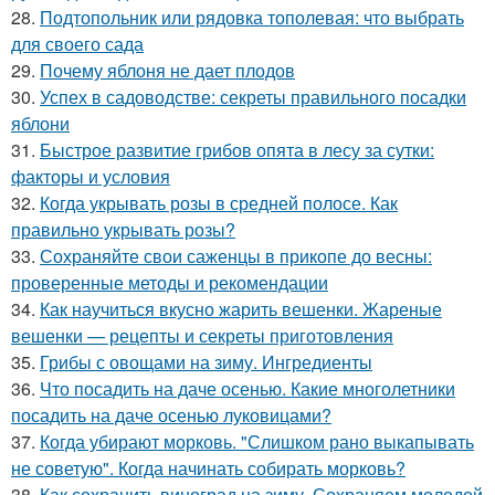
28.
Подтопольник или рядовка тополевая: что выбрать
для своего сада
29.
Почему яблоня не дает плодов
30.
Успех в садоводстве: секреты правильного посадки
яблони
31.
Быстрое развитие грибов опята в лесу за сутки:
факторы и условия
32.
Когда укрывать розы в средней полосе. Как
правильно укрывать розы?
33.
Сохраняйте свои саженцы в прикопе до весны:
проверенные методы и рекомендации
34.
Как научиться вкусно жарить вешенки. Жареные
вешенки — рецепты и секреты приготовления
35.
Грибы с овощами на зиму. Ингредиенты
36.
Что посадить на даче осенью. Какие многолетники
посадить на даче осенью луковицами?
37.
Когда убирают морковь. "Слишком рано выкапывать
не советую". Когда начинать собирать морковь?
38.
Как сохранить виноград на зиму. Сохраняем молодой