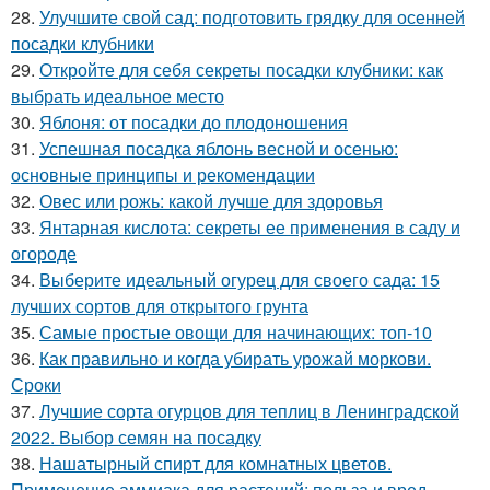
28.
Улучшите свой сад: подготовить грядку для осенней
посадки клубники
29.
Откройте для себя секреты посадки клубники: как
выбрать идеальное место
30.
Яблоня: от посадки до плодоношения
31.
Успешная посадка яблонь весной и осенью:
основные принципы и рекомендации
32.
Овес или рожь: какой лучше для здоровья
33.
Янтарная кислота: секреты ее применения в саду и
огороде
34.
Выберите идеальный огурец для своего сада: 15
лучших сортов для открытого грунта
35.
Самые простые овощи для начинающих: топ-10
36.
Как правильно и когда убирать урожай моркови.
Сроки
37.
Лучшие сорта огурцов для теплиц в Ленинградской
2022. Выбор семян на посадку
38.
Нашатырный спирт для комнатных цветов.
Применение аммиака для растений: польза и вред