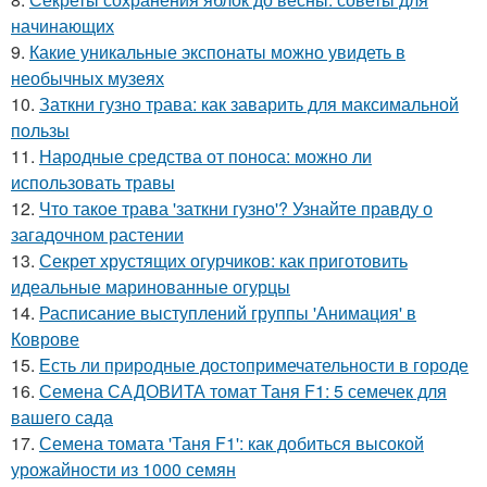
начинающих
9.
Какие уникальные экспонаты можно увидеть в
необычных музеях
10.
Заткни гузно трава: как заварить для максимальной
пользы
11.
Народные средства от поноса: можно ли
использовать травы
12.
Что такое трава 'заткни гузно'? Узнайте правду о
загадочном растении
13.
Секрет хрустящих огурчиков: как приготовить
идеальные маринованные огурцы
14.
Расписание выступлений группы 'Анимация' в
Коврове
15.
Есть ли природные достопримечательности в городе
16.
Семена САДОВИТА томат Таня F1: 5 семечек для
вашего сада
17.
Семена томата 'Таня F1': как добиться высокой
урожайности из 1000 семян