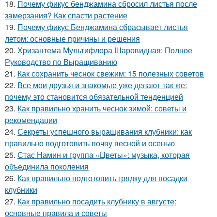
18.
Почему фикус бенджамина сбросил листья после
замерзания? Как спасти растение
19.
Почему фикус Бенджамина сбрасывает листья
летом: основные причины и решения
20.
Хризантема Мультифлора Шаровидная: Полное
Руководство по Выращиванию
21.
Как сохранить чеснок свежим: 15 полезных советов
22.
Все мои друзья и знакомые уже делают так же:
почему это становится обязательной тенденцией
23.
Как правильно хранить чеснок зимой: советы и
рекомендации
24.
Секреты успешного выращивания клубники: как
правильно подготовить почву весной и осенью
25.
Стас Намин и группа «Цветы»: музыка, которая
объединила поколения
26.
Как правильно подготовить грядку для посадки
клубники
27.
Как правильно посадить клубнику в августе:
основные правила и советы