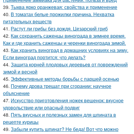
39.
Тыква ярко оранжевая: свойства и применение
40.
В томатах белые прожилки причина. Нехватка
питательных веществ
41.
Растут ли грибы без дождя. Цезарский гриб
42.
Как сохранить саженцы винограда в зимнее время.
Как и где хранить саженцы и черенки винограда зимой.
43.
Как хранить виноград в домашних условиях на зиму.
Если виноград портится: что делать?
44.
Защита корней плодовых деревьев от повреждений
зимой и весной
45.
Эффективные методы борьбы с паршей осенью
46.
Почему дрова трещат при сгорании: научное
объяснение
47.
Искусство приготовления ножек вешенок: вкусное
удовольствие или опасный подвиг
48.
Пять вкусных и полезных замен для шпината в
рецепте курицы
49.
Забыли купить шпинат? Не беда! Вот что можно