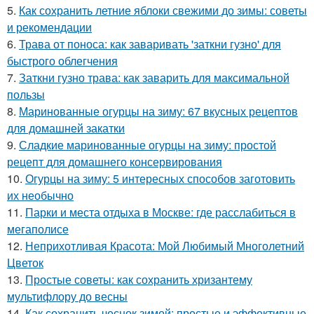
5.
Как сохранить летние яблоки свежими до зимы: советы
и рекомендации
6.
Трава от поноса: как заваривать 'заткни гузно' для
быстрого облегчения
7.
Заткни гузно трава: как заварить для максимальной
пользы
8.
Маринованные огурцы на зиму: 67 вкусных рецептов
для домашней закатки
9.
Сладкие маринованные огурцы на зиму: простой
рецепт для домашнего консервирования
10.
Огурцы на зиму: 5 интересных способов заготовить
их необычно
11.
Парки и места отдыха в Москве: где расслабиться в
мегаполисе
12.
Неприхотливая Красота: Мой Любимый Многолетний
Цветок
13.
Простые советы: как сохранить хризантему
мультифлору до весны
14.
Как сохранить чеснок зимой: простые и эффективные