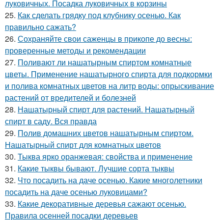
луковичных. Посадка луковичных в корзины
25.
Как сделать грядку под клубнику осенью. Как
правильно сажать?
26.
Сохраняйте свои саженцы в прикопе до весны:
проверенные методы и рекомендации
27.
Поливают ли нашатырным спиртом комнатные
цветы. Применение нашатырного спирта для подкормки
и полива комнатных цветов на литр воды: опрыскивание
растений от вредителей и болезней
28.
Нашатырный спирт для растений. Нашатырный
спирт в саду. Вся правда
29.
Полив домашних цветов нашатырным спиртом.
Нашатырный спирт для комнатных цветов
30.
Тыква ярко оранжевая: свойства и применение
31.
Какие тыквы бывают. Лучшие сорта тыквы
32.
Что посадить на даче осенью. Какие многолетники
посадить на даче осенью луковицами?
33.
Какие декоративные деревья сажают осенью.
Правила осенней посадки деревьев