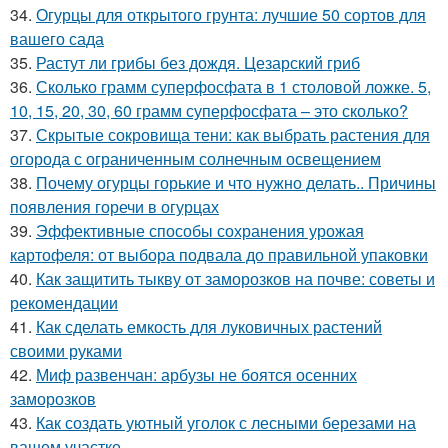
34.
Огурцы для открытого грунта: лучшие 50 сортов для
вашего сада
35.
Растут ли грибы без дождя. Цезарский гриб
36.
Сколько грамм суперфосфата в 1 столовой ложке. 5,
10, 15, 20, 30, 60 грамм суперфосфата – это сколько?
37.
Скрытые сокровища тени: как выбрать растения для
огорода с ограниченным солнечным освещением
38.
Почему огурцы горькие и что нужно делать.. Причины
появления горечи в огурцах
39.
Эффективные способы сохранения урожая
картофеля: от выбора подвала до правильной упаковки
40.
Как защитить тыкву от заморозков на почве: советы и
рекомендации
41.
Как сделать емкость для луковичных растений
своими руками
42.
Миф развенчан: арбузы не боятся осенних
заморозков
43.
Как создать уютный уголок с лесными березами на
вашем участке