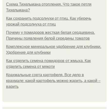
Схема Тихельмана отопления. Что такое петля
Тихельмана?
Как сохранить подсолнухи от птиц. Как уберечь
урожай подсолнуха от птиц
Почему у помидоров жесткая белая сердцевина.
Причины появления белой середины томатов
Комплексное минеральное удобрение для клубники.
Удобрение для клубники
Как отделить семена помидоров от жмыха. Как
отделить семена от мякоти
Крахмальные сорта картофеля. Все дело в
крахмале: какой картофель можно жарить, а какой –
варить