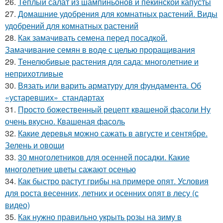
26.
Теплый салат из шампиньонов и пекинской капусты
27.
Домашние удобрения для комнатных растений. Виды
удобрений для комнатных растений
28.
Как замачивать семена перед посадкой.
Замачивание семян в воде с целью проращивания
29.
Тенелюбивые растения для сада: многолетние и
неприхотливые
30.
Вязать или варить арматуру для фундамента. Об
«устаревших» стандартах
31.
Просто божественный рецепт квашеной фасоли Ну
очень вкусно. Квашеная фасоль
32.
Какие деревья можно сажать в августе и сентябре.
Зелень и овощи
33.
30 многолетников для осенней посадки. Какие
многолетние цветы сажают осенью
34.
Как быстро растут грибы на примере опят. Условия
для роста весенних, летних и осенних опят в лесу (с
видео)
35.
Как нужно правильно укрыть розы на зиму в