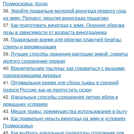
Подмосковье. Когда
36.
Укройте правильно молодой виноград первого года
на зиму. Процесс укрытия винограда пошагово
37.
Как подготовить виноград к зиме. Осенняя обрезка
лозы в зависимости от возраста виноградника
38.
Правильное время для обрезки плакучей берёзы:
советы и рекомендации
39.
Лучшие способы хранения картошки зимой: секреты
долгого сохранения урожая
40.
Вредительские грызуны: как справиться с мышами,
повреждающими деревья
41.
Оптимальное время для сбора тыквы в средней
полосе России: как не пропустить сезон
42.
Идеальные способы сохранения летних яблок в
домашних условиях
43.
Мешок травы: преимущества использования в быту
44.
Как правильно укрыть виноград на зиму в условиях
Подмосковья
45.
Как выбрать идеальные радиаторы отопления для