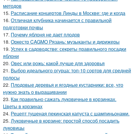
методов
15.
Расписание концертов Линды в Москве: где и когда
16.
Отличная клубника начинается с правильной
подготовки почвы
17.
Почему яблоня не дает плодов
18.
Оркестр CAGMO Рязань: музыканты и дирижеры
19.
Успех в садоводстве: секреты правильного посадки
яблони
20.
Овес или рожь: какой лучше для здоровья
21.
Выбор идеального огурца: топ-10 сортов для средней
полосы
22.
Плодовые деревья и ягодные кустарники: все, что
нужно знать о выращивании
23.
Как правильно сажать луковичные в корзинках.
Цветы в корзинах
24.
Рецепт тушеная пекинская капуста с шампиньонами.
25.
Луковичные в корзине: простой способ посадить
луковицы