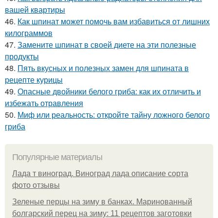
вашей квартиры
46.
Как шпинат может помочь вам избавиться от лишних
килограммов
47.
Замените шпинат в своей диете на эти полезные
продукты
48.
Пять вкусных и полезных замен для шпината в
рецепте курицы
49.
Опасные двойники белого гриба: как их отличить и
избежать отравления
50.
Миф или реальность: откройте тайну ложного белого
гриба
Популярные материалы
Лада т виноград. Виноград лада описание сорта
фото отзывы
Зеленые перцы на зиму в банках. Маринованный
болгарский перец на зиму: 11 рецептов заготовки