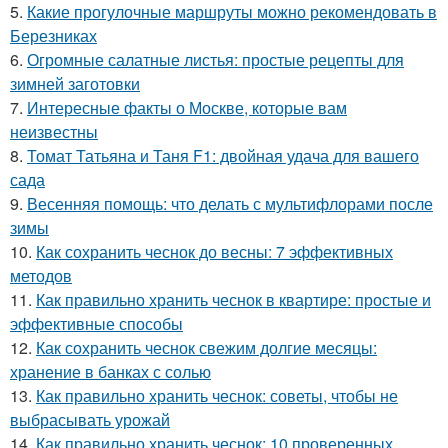
5.
Какие прогулочные маршруты можно рекомендовать в
Березниках
6.
Огромные салатные листья: простые рецепты для
зимней заготовки
7.
Интересные факты о Москве, которые вам
неизвестны
8.
Томат Татьяна и Таня F1: двойная удача для вашего
сада
9.
Весенняя помощь: что делать с мультифлорами после
зимы
10.
Как сохранить чеснок до весны: 7 эффективных
методов
11.
Как правильно хранить чеснок в квартире: простые и
эффективные способы
12.
Как сохранить чеснок свежим долгие месяцы:
хранение в банках с солью
13.
Как правильно хранить чеснок: советы, чтобы не
выбрасывать урожай
14.
Как правильно хранить чеснок: 10 проверенных