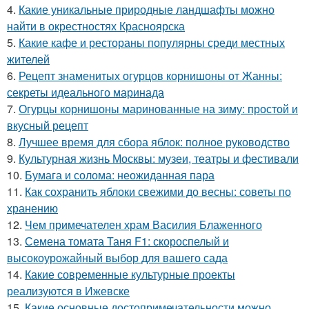
4.
Какие уникальные природные ландшафты можно
найти в окрестностях Красноярска
5.
Какие кафе и рестораны популярны среди местных
жителей
6.
Рецепт знаменитых огурцов корнишоны от Жанны:
секреты идеального маринада
7.
Огурцы корнишоны маринованные на зиму: простой и
вкусный рецепт
8.
Лучшее время для сбора яблок: полное руководство
9.
Культурная жизнь Москвы: музеи, театры и фестивали
10.
Бумага и солома: неожиданная пара
11.
Как сохранить яблоки свежими до весны: советы по
хранению
12.
Чем примечателен храм Василия Блаженного
13.
Семена томата Таня F1: скороспелый и
высокоурожайный выбор для вашего сада
14.
Какие современные культурные проекты
реализуются в Ижевске
15.
Какие основные достопримечательности можно