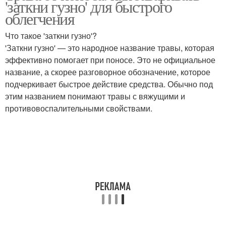
'заткни гузно' для быстрого
облегчения
Что такое 'заткни гузно'?
Средства для
'Заткни гузно' — это народное название травы, которая
Средства для здоровья
максимального
эффективно помогает при поносе. Это не официальное
эффекта
название, а скорее разговорное обозначение, которое
подчеркивает быстрое действие средства. Обычно под
этим названием понимают травы с вяжущими и
Народные средства
Средства для лечения
противовоспалительными свойствами.
Разница между
Средства с
травяными средствами
лоперамидом