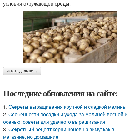
условия окружающей среды.
читать дальше →
Последние обновления на сайте:
1.
Секреты выращивания крупной и сладкой малины
2.
Особенности посадки и ухода за малиной весной и
осенью: советы для удачного выращивания
3.
Секретный рецепт корнишонов на зиму: как в
магазине, но домашние