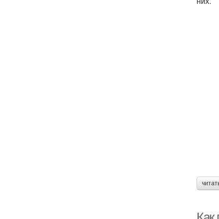
них.
читат
Как 