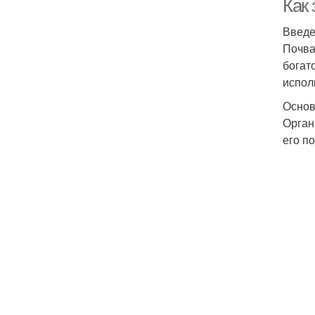
Как 
Введ
Почва
богат
испол
Основ
Орган
его п