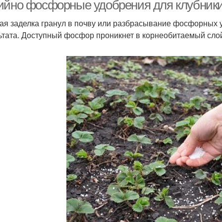
удобрения
удобрения
ийно фосфорные удобрения для клубники
ая заделка гранул в почву или разбрасывание фосфорных у
ьтата. Доступный фосфор проникнет в корнеобитаемый слой 