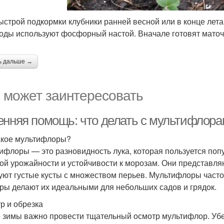
ыстрой подкормки клубники ранней весной или в конце лета
оды используют фосфорный настой. Вначале готовят маточ
ь дальше →
 может заинтересовать
енняя помощь: что делать с мультифлор
акое мультифлоры?
ифлоры — это разновидность лука, которая пользуется поп
ой урожайности и устойчивости к морозам. Они представл
уют густые кусты с множеством перьев. Мультифлоры часто
ры делают их идеальными для небольших садов и грядок.
р и обрезка
 зимы важно провести тщательный осмотр мультифлор. Убед