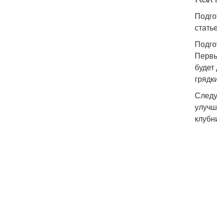
Подго
стать
Подго
Первы
будет
грядк
Следу
улучш
клубн