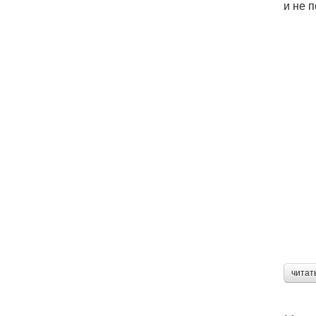
и не 
читат