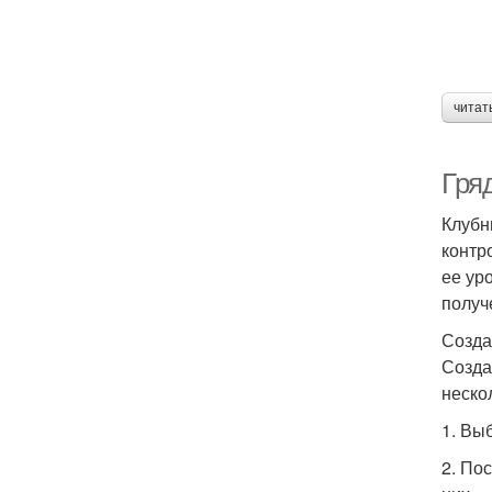
читат
Гря
Клубн
контр
ее ур
получ
Созда
Созда
неско
1. Вы
2. По