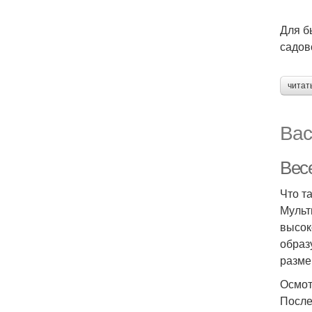
Для б
садов
читат
Вас
Вес
Что т
Мульт
высок
образ
разме
Осмот
После