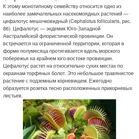
К этому монотипному семейству относится одно из
наиболее замечательных насекомоядных растений —
цефалотус мешочковидный (Cephalotus follicularis, рис.
86). Цефалотус — эндемик Юго-Западной
Австралийской флористической провинции. Он
встречается на ограниченной территории, которая в
форме полумесяца протягивается вдоль морского
побережья на крайнем юго-востоке провинции.
Цефалотус растет на относительно сухих местах по
окраинам торфяных болот. Это небольшое травянистое
растение с подземным корневищем. Ежегодно
образуется розетка тесно расположенных прикорневых
листьев.