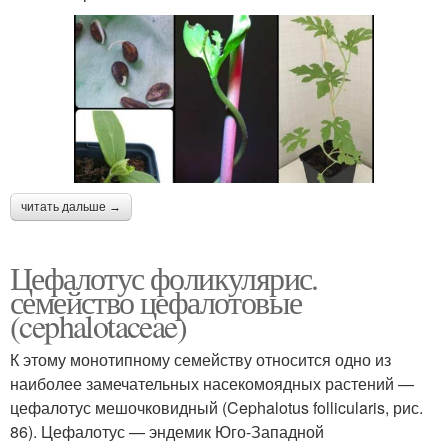
читать дальше →
Цефалотус фоликулярис.
семейство цефалотовые
(cephalotaceae)
К этому монотипному семейству относится одно из
наиболее замечательных насекомоядных растений —
цефалотус мешочковидный (Cephalotus follicularis, рис.
86). Цефалотус — эндемик Юго-Западной